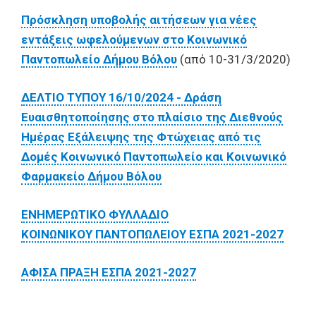
Πρόσκληση υποβολής αιτήσεων για νέες
εντάξεις ωφελούμενων στο Κοινωνικό
Παντοπωλείο Δήμου Βόλου
(από 10-31/3/2020)
ΔΕΛΤΙΟ ΤΥΠΟΥ 16/10/2024 - Δράση
Ευαισθητοποίησης στο πλαίσιο της Διεθνούς
Ημέρας Εξάλειψης της Φτώχειας από τις
Δομές Κοινωνικό Παντοπωλείο και Κοινωνικό
Φαρμακείο Δήμου Βόλου
ΕΝΗΜΕΡΩΤΙΚΟ ΦΥΛΛΑΔΙΟ
ΚΟΙΝΩΝΙΚΟΥ ΠΑΝΤΟΠΩΛΕΙΟΥ ΕΣΠΑ 2021-2027
ΑΦΙΣΑ ΠΡΑΞΗ ΕΣΠΑ 2021-2027