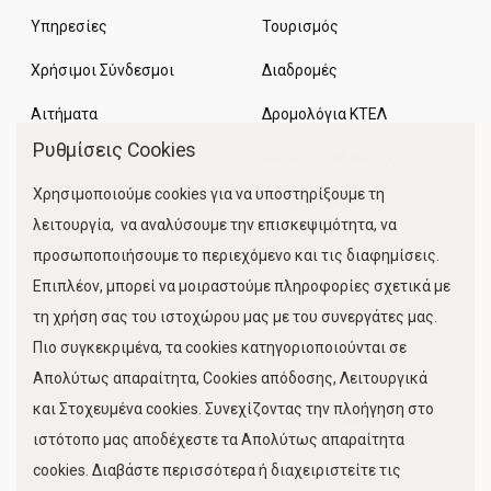
Υπηρεσίες
Τουρισμός
Χρήσιμοι Σύνδεσμοι
Διαδρομές
Αιτήματα
Δρομολόγια ΚΤΕΛ
Ρυθμίσεις Cookies
Χώροι Στάθμευσης
Χρησιμοποιούμε cookies για να υποστηρίξουμε τη
Κίνηση Λιμένος
λειτουργία, να αναλύσουμε την επισκεψιμότητα, να
προσωποποιήσουμε το περιεχόμενο και τις διαφημίσεις.
Επιπλέον, μπορεί να μοιραστούμε πληροφορίες σχετικά με
τη χρήση σας του ιστοχώρου μας με του συνεργάτες μας.
Πιο συγκεκριμένα, τα cookies κατηγοριοποιούνται σε
Απολύτως απαραίτητα, Cookies απόδοσης, Λειτουργικά
και Στοχευμένα cookies. Συνεχίζοντας την πλοήγηση στο
FOLLOW US
ιστότοπο μας αποδέχεστε τα Απολύτως απαραίτητα
cookies. Διαβάστε περισσότερα ή διαχειριστείτε τις