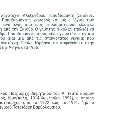
λογοτέχνη Αλέξανδρου Παπαδιαμάντη (Σκιάθος,
Ο Παπαδιαμάντης, γνωστός και ως ο “άγιος των
, είναι ένας από τους σπουδαιότερους έλληνες
ή από την Σκιάθο. Ο γλύπτης Νικόλας επέλεξε να
νδρο Παπαδιαμάντη, όπως είναι γνωστός στην πιο
υ (και μια από τις σπανιότατες γενικά) που
λογοτέχνη Παύλο Νιρβάνα σε καφενεδάκι στην
στην Αθήνα στα 1906.
ικού Πατριάρχη Δημητρίου του Α΄ (κατά κόσμον
ος, Κων/πολη, 1914-Κων/πολη, 1991), ο οποίος
πατριάρχης από το 1972 έως το 1991, δηλ. ο
ενικού Πατριάρχη Βαρθολομαίου.