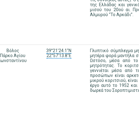
της Ελλάδας και γενικ
μισού του 20ού αι. Π
Αλμυρού “Το Αρκάδι”.
Βόλος
39°21'24.1"N
Γλυπτικό σύμπλεγμα μη
Πάρκο Αγίου
22°57'13.8"E
μητέρα φορά μαντήλα σ
Κωνσταντίνου
Ωστόσο, μέσα από το
μητρότητας. Το κοριτσ
γεννιέται μέσα από 
προσώπων είναι αρκετά
μικρού κοριτσιού, είνα
έργο αυτό το 1952 και
δωρεά του Σοροπτιμιστ