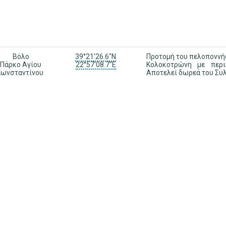
Βόλο
39°21'26.6"N
Προτομή του πελοποννή
Πάρκο Αγίου
22°57'08.7"E
Κολοκοτρώνη με περι
Κωνσταντίνου
Αποτελεί δωρεά του Συ