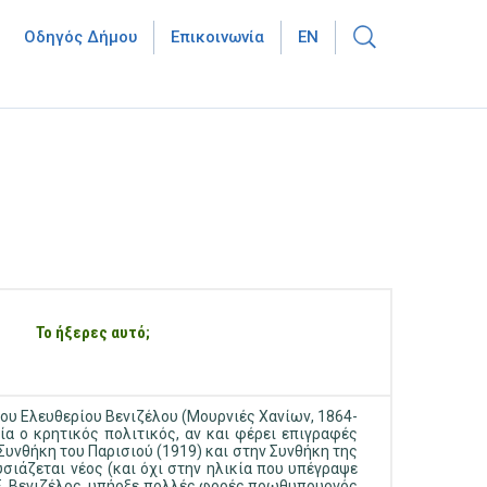
Οδηγός Δήμου
Επικοινωνία
EN
Το ήξερες αυτό;
υ Ελευθερίου Βενιζέλου (Μουρνιές Χανίων, 1864-
οία ο κρητικός πολιτικός, αν και φέρει επιγραφές
υνθήκη του Παρισιού (1919) και στην Συνθήκη της
σιάζεται νέος (και όχι στην ηλικία που υπέγραψε
 Ε. Βενιζέλος, υπήρξε πολλές φορές πρωθυπουργός