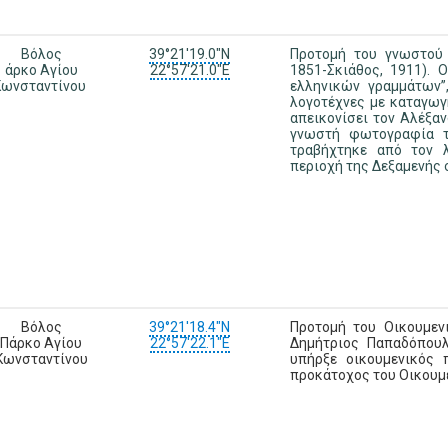
Βόλος
39°21'19.0"N
Προτομή του γνωστού 
άρκο Αγίου
22°57'21.0"E
1851-Σκιάθος, 1911). 
Κωνσταντίνου
ελληνικών γραμμάτων”
λογοτέχνες με καταγωγ
απεικονίσει τον Αλέξα
γνωστή φωτογραφία το
τραβήχτηκε από τον 
περιοχή της Δεξαμενής 
Βόλος
39°21'18.4"N
Προτομή του Οικουμεν
Πάρκο Αγίου
22°57'22.1"E
Δημήτριος Παπαδόπουλ
Κωνσταντίνου
υπήρξε οικουμενικός 
προκάτοχος του Οικουμ