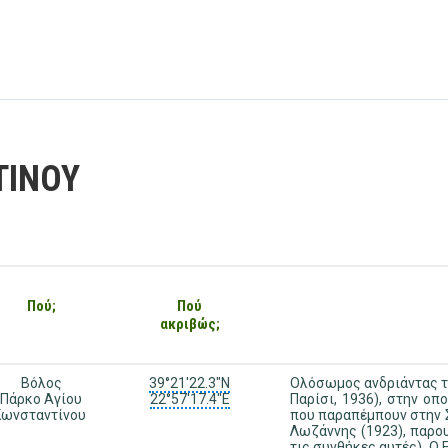
ΤΙΝΟΥ
Πού;
Πού
ακριβώς;
Βόλος
39°21'22.3"N
Ολόσωμος ανδριάντας το
Πάρκο Αγίου
22°57'17.4"E
Παρίσι, 1936), στην οπ
Κωνσταντίνου
που παραπέμπουν στην Σ
Λωζάννης (1923), παρου
τις συνθήκες αυτές). Ο