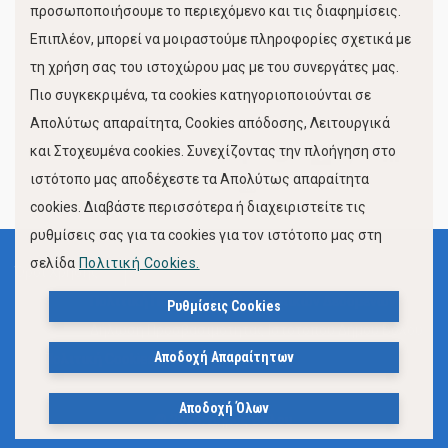
προσωποποιήσουμε το περιεχόμενο και τις διαφημίσεις.
Επιπλέον, μπορεί να μοιραστούμε πληροφορίες σχετικά με
τη χρήση σας του ιστοχώρου μας με του συνεργάτες μας.
Πιο συγκεκριμένα, τα cookies κατηγοριοποιούνται σε
Απολύτως απαραίτητα, Cookies απόδοσης, Λειτουργικά
και Στοχευμένα cookies. Συνεχίζοντας την πλοήγηση στο
FOLLOW US
ιστότοπο μας αποδέχεστε τα Απολύτως απαραίτητα
cookies. Διαβάστε περισσότερα ή διαχειριστείτε τις
ρυθμίσεις σας για τα cookies για τον ιστότοπο μας στη
σελίδα
Πολιτική Cookies.
Όροι Χρήσης
Πολιτική Προστασίας Προσωπικών Δεδομένων
Ρυθμίσεις Cookies
Δήλωση Προσβασιμότητας Ιστότοπου Δήμου Βόλου
Αποδοχή Απαραίτητων
Πολιτική Cookies
Αποδοχή Όλων
© 2023, Δήμος Βόλου