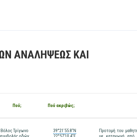
ΩΝ ΑΝΑΛΗΨΕΩΣ ΚΑΙ
Πού;
Πού ακριβώς;
Βόλος Τρίγωνο
39°21'55.8"N
Προτομή του μαθητή
συμβολής οδών
22°57'10.4"E
με καταγωγή από 