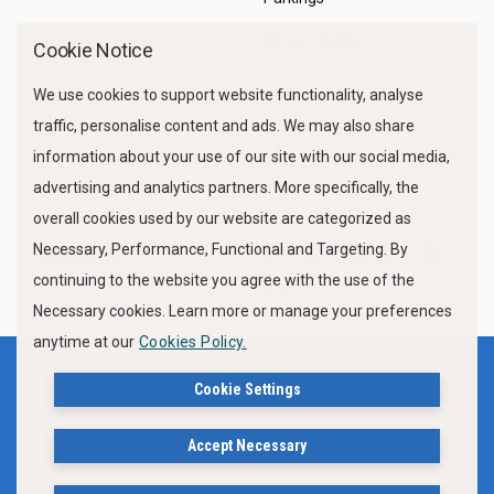
Marine Traffic
Cookie Notice
We use cookies to support website functionality, analyse
traffic, personalise content and ads. We may also share
information about your use of our site with our social media,
advertising and analytics partners. More specifically, the
overall cookies used by our website are categorized as
Necessary, Performance, Functional and Targeting. By
FOLLOW US
continuing to the website you agree with the use of the
Necessary cookies. Learn more or manage your preferences
anytime at our
Cookies Policy.
Terms of use
Privacy Policy
Cookie Settings
Cookies Policy
Accept Necessary
Δήλωση Προσβασιμότητας Ιστότοπου Δήμου Βόλου