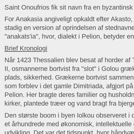
Saint Onoufrios fik sit navn fra en byzantins
For Anakasia angiveligt opkaldt efter Akasto,
stadig en version af oprindelsen af ​​stednavne
"anakats'ia", hvor, dialekt i Pelion, betyder en
Brief Kronologi
Når 1423 Thessalien blev besat af horder af
II, osmannerne bortvist fra "slot" i Golou græ
plads, sikkerhed. Grækerne bortvist samm
som forblev i det gamle Dimitriada, afgjort på
Pelion. Her bragte deres familier og hushol
kirker, plantede træer og vand bragt fra bjerg
Den største boom i byen Iolkou observeret i 
et århundrede med økonomisk, intellektuelle 
udvikling. Det var det tidspunkt, hvor håndv