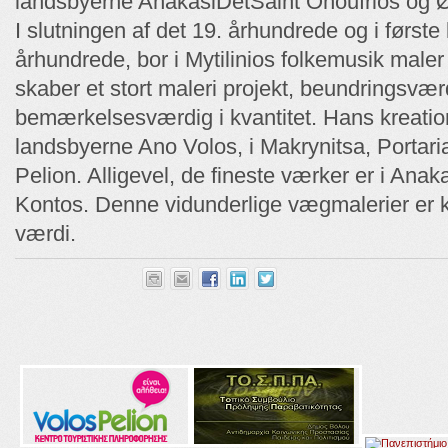
landsbyerne AnakasiDetSaint Onoufrios og Ø
I slutningen af ​​det 19. århundrede og i første 
århundrede, bor i Mytilinios folkemusik maler 
skaber et stort maleri projekt, beundringsværd
bemærkelsesværdig i kvantitet. Hans kreation
landsbyerne Ano Volos, i Makrynitsa, Portari
Pelion. Alligevel, de fineste værker er i Anak
Kontos. Denne vidunderlige vægmalerier er ku
værdi.