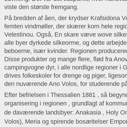
viste den største fremgang.
På bredden af ​​åen, der krydser Krafsidona V
femten vindmøller, der skærer korn hele regio
Velestinou. Også, En skare væve wove silkes
alle byer dyrkede silkeorme, og dette arbejde v
beboerne, især kvinder. Regionen producerede
Disse produkter og mange flere, flød fra An
campingvogne dyr, i alle nordlige regioner i G
drives folkeskoler for drenge og piger, liges
den nuværende Ano Volos, for studerende på a
Efter befrielsen i Thessalien 1881 , så begyn
organisering i regionen , grundlagt af kommu
de daværende landsbyer: Anakasia , Holy O
Volos), Meria og spirende bosættelser Empor