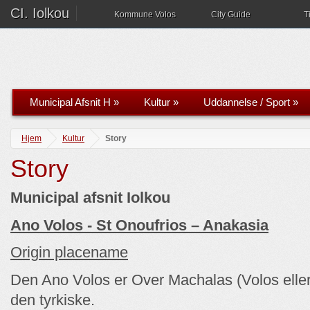
CI. Iolkou
Kommune Volos
City Guide
T
Municipal Afsnit H
»
Kultur
»
Uddannelse / Sport
»
Hjem
Kultur
Story
Story
Municipal afsnit Iolkou
Ano Volos - St Onoufrios – Anakasia
Origin placename
Den Ano Volos er Over Machalas (Volos eller
den tyrkiske.