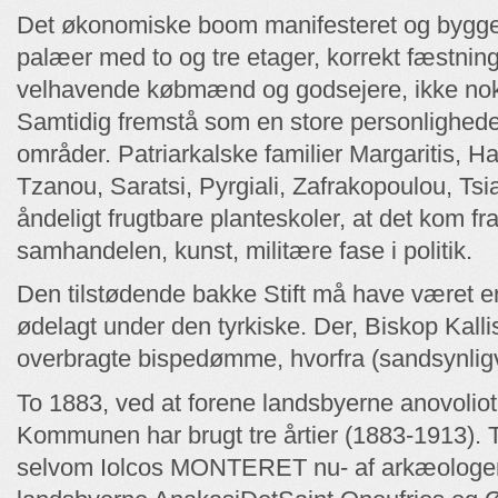
Det økonomiske boom manifesteret og bygge
palæer med to og tre etager, korrekt fæstni
velhavende købmænd og godsejere, ikke nok 
Samtidig fremstå som en store personlighede
områder. Patriarkalske familier Margaritis, Ha
Tzanou, Saratsi, Pyrgiali, Zafrakopoulou, Ts
åndeligt frugtbare planteskoler, at det kom fr
samhandelen, kunst, militære fase i politik.
Den tilstødende bakke Stift må have været en
ødelagt under den tyrkiske. Der, Biskop Kalli
overbragte bispedømme, hvorfra (sandsynligv
Το 1883, ved at forene landsbyerne anovolio
Kommunen har brugt tre årtier (1883-1913). Τ
selvom Iolcos MONTERET nu- af arkæologer D