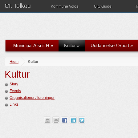
CI. Iolkou
Kommune Volos
City Guide
T
Municipal Afsnit H
»
Kultur
»
Uddannelse / Sport
»
Hjem
Kultur
Kultur
Story
Events
Organisationer / foreninger
Links