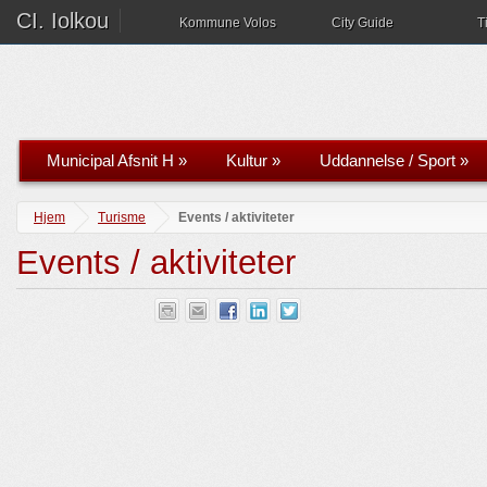
CI. Iolkou
Kommune Volos
City Guide
T
Municipal Afsnit H
»
Kultur
»
Uddannelse / Sport
»
Hjem
Turisme
Events / aktiviteter
Events / aktiviteter