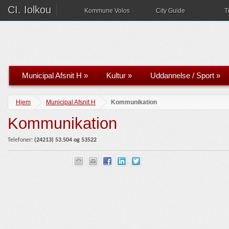
CI. Iolkou
Kommune Volos
City Guide
T
Municipal Afsnit H
»
Kultur
»
Uddannelse / Sport
»
Hjem
Municipal Afsnit H
Kommunikation
Kommunikation
Telefoner:
(2421
3)
5
3.
504 og 53522