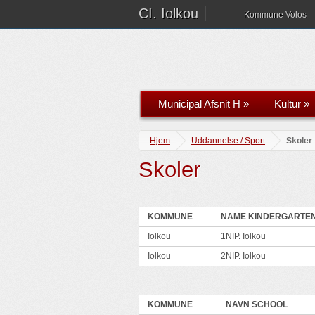
CI. Iolkou
Kommune Volos
Municipal Afsnit H
»
Kultur
»
Hjem
Uddannelse / Sport
Skoler
Skoler
KOMMUNE
NAME KINDERGARTE
Iolkou
1NIP. Iolkou
Iolkou
2NIP. Iolkou
KOMMUNE
NAVN SCHOOL