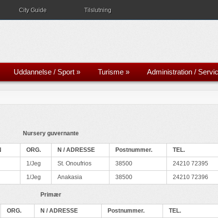
City Guide
Tilslutning
Uddannelse / Sport
»
Turisme
»
Administration / Servi
Nursery guvernante
N
ORG.
N / ADRESSE
Postnummer.
TEL.
1/Jeg
St. Onoufrios
38500
24210 72395
1/Jeg
Anakasia
38500
24210 72396
Primær
ORG.
N / ADRESSE
Postnummer.
TEL.