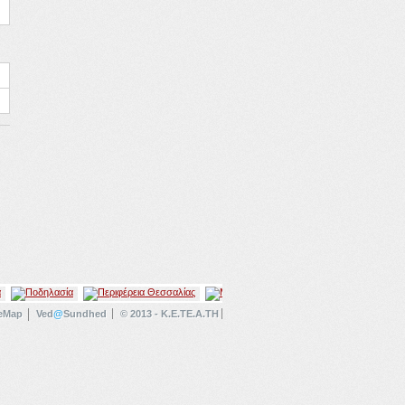
teMap
Ved
@
Sundhed
© 2013 - K.E.TE.A.TH