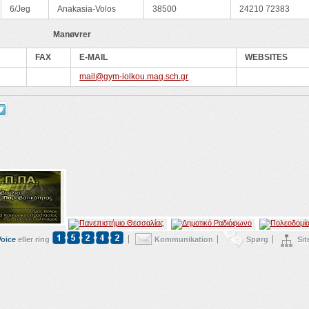
6/Jeg
Anakasia-Volos
38500
24210 72383
Manøvrer
FAX
E-MAIL
WEBSITES
mail@gym-iolkou.mag.sch.gr
Voice
eller ring
Kommunikation
Spørg
Si