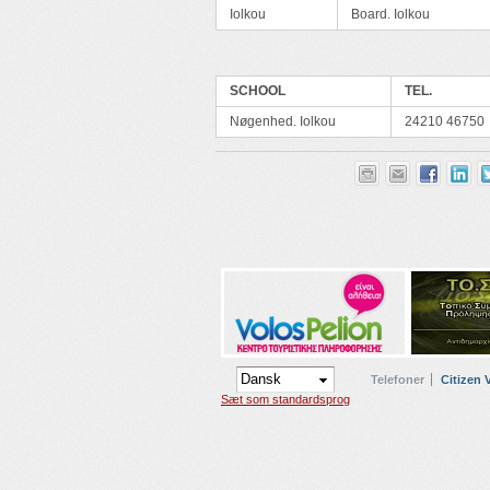
Iolkou
Board. Iolkou
SCHOOL
TEL.
Nøgenhed. Iolkou
24210 46750
Telefoner
Citizen 
Sæt som standardsprog