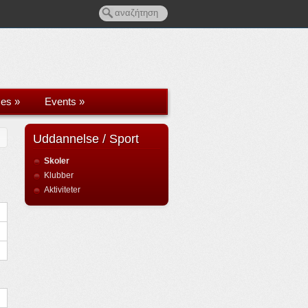
ces
»
Events
»
Uddannelse / Sport
Skoler
Klubber
Aktiviteter