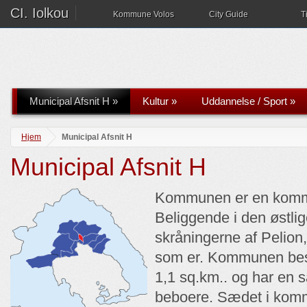
CI. Iolkou
Kommune Volos
City Guide
T
Municipal Afsnit H
»
Kultur
»
Uddannelse / Sport
»
Hjem
Municipal Afsnit H
Municipal Afsnit H
Kommunen er en kommu
Beliggende i den østlig
skråningerne af Pelion
som er. Kommunen bestå
1,1 sq.km.. og har en 
beboere. Sædet i kom