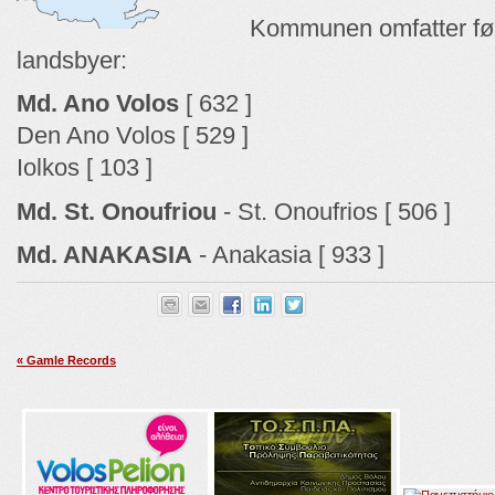
Kommunen omfatter føl
landsbyer:
Md. Ano Volos
[ 632 ]
Den Ano Volos [ 529 ]
Iolkos [ 103 ]
Md. St. Onoufriou
- St. Onoufrios [ 506 ]
Md. ANAKASIA
- Anakasia [ 933 ]
« Gamle Records