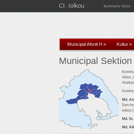
CI. Iolkou
Kommune Volos
Municipal Afsnit H
»
Kultur
»
Municipal Sektion
Kommune
Volos, 
Anakas
Kommune
Md. An
Den Ano
Iolkos [
Md. St.
Md. A