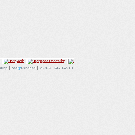
teMap
Ved
@
Sundhed
© 2013 - K.E.TE.A.TH