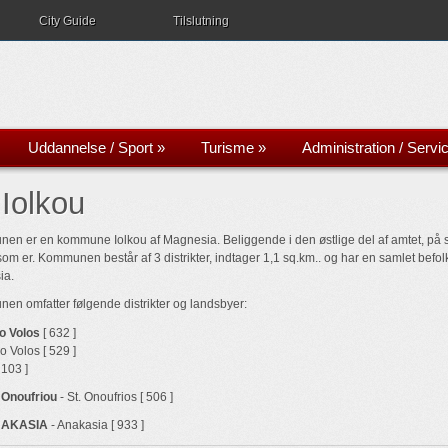
City Guide
Tilslutning
Uddannelse / Sport
»
Turisme
»
Administration / Servi
 Iolkou
n er en kommune Iolkou af Magnesia. Beliggende i den østlige del af amtet, på s
som er. Kommunen består af 3 distrikter, indtager 1,1 sq.km.. og har en samlet be
ia.
n omfatter følgende distrikter og landsbyer:
o Volos
[ 632 ]
 Volos [ 529 ]
 103 ]
 Onoufriou
- St. Onoufrios [ 506 ]
NAKASIA
- Anakasia [ 933 ]