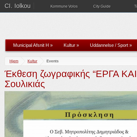
CI. Iolkou
Kommune Volos
City Guide
T
Municipal Afsnit H
»
Kultur
»
Uddannelse / Sport
»
Hjem
Kultur
Events
Έκθεση ζωγραφικής “ΕΡΓΑ Κ
Σουλικιάς