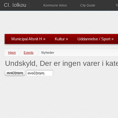
CI. Iolkou
Kommune Volos
City Guide
T
Municipal Afsnit H
»
Kultur
»
Uddannelse / Sport
»
Hjem
Events
Nyheder
Undskyld, Der er ingen varer i ka