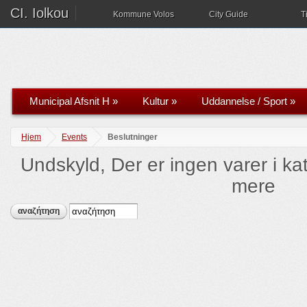
CI. Iolkou
Kommune Volos
City Guide
T
Municipal Afsnit H
»
Kultur
»
Uddannelse / Sport
»
Hjem
Events
Beslutninger
Undskyld, Der er ingen varer i ka
mere