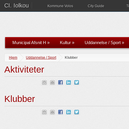
CI. Iolkou
Kommune Volos
City Guide
T
Municipal Afsnit H
»
Kultur
»
Uddannelse / Sport
»
Hjem
Uddannelse / Sport
Klubber
Aktiviteter
Klubber