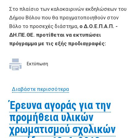
Στο πλαίσιο των καλοκαιρινών εκδηλώσεων του
Δήμου Βόλου που θα πραγματοποιηθούν στον
Βόλο το προσεχές διάστημα,
o Δ.Ο.Ε.Π.Α.Π. -
ΔΗ.ΠΕ.ΘΕ. προτίθεται να εκτυπώσει
πρόγραμμα με τις εξής προδιαγραφές:
Εκτύπωση
Διαβάστε περισσότερα
για Έρευνα Αγοράς για την
εκτύπωση προγράμματος
Έρευνα αγοράς για την
των καλοκαιρινών
προμήθεια υλικών
εκδηλώσεων 18_6_2012
χρωματισμού σχολικών