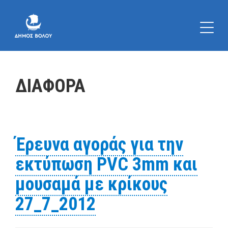
ΔΙΑΦΟΡΑ
Έρευνα αγοράς για την
εκτύπωση PVC 3mm και
μουσαμά με κρίκους
27_7_2012