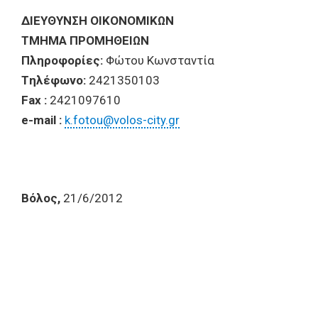
ΔIEYΘYNΣH OIKONOMIKΩN
TMHMA ΠPOMHΘEIΩN
Πληροφορίες:
Φώτου Κωνσταντία
Tηλέφωνο:
2421350103
Fax :
2421097610
e-mail :
k.fotou@volos-city.gr
Bόλος,
21/6/2012