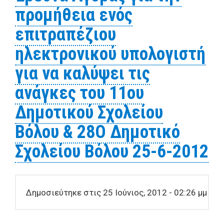
προμήθεια ενός
mini server 26_6_2012
επιτραπέζιου
ηλεκτρονικού υπολογιστή
για να καλύψει τις
ανάγκες του 11ου
Δημοτικού Σχολείου
Βόλου & 28Ο Δημοτικό
Σχολείου Βόλου 25-6-2012
Δημοσιεύτηκε στις 25 Ιούνιος, 2012 - 02:26 μμ