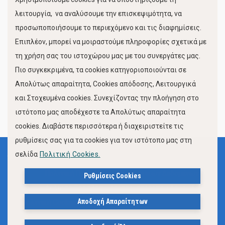
Κίνηση Λιμένος
λειτουργία, να αναλύσουμε την επισκεψιμότητα, να
προσωποποιήσουμε το περιεχόμενο και τις διαφημίσεις.
Επιπλέον, μπορεί να μοιραστούμε πληροφορίες σχετικά με
τη χρήση σας του ιστοχώρου μας με του συνεργάτες μας.
Πιο συγκεκριμένα, τα cookies κατηγοριοποιούνται σε
Απολύτως απαραίτητα, Cookies απόδοσης, Λειτουργικά
και Στοχευμένα cookies. Συνεχίζοντας την πλοήγηση στο
FOLLOW US
ιστότοπο μας αποδέχεστε τα Απολύτως απαραίτητα
cookies. Διαβάστε περισσότερα ή διαχειριστείτε τις
ρυθμίσεις σας για τα cookies για τον ιστότοπο μας στη
σελίδα
Πολιτική Cookies.
Όροι Χρήσης
Πολιτική Προστασίας Προσωπικών Δεδομένων
Ρυθμίσεις Cookies
Δήλωση Προσβασιμότητας Ιστότοπου Δήμου Βόλου
Αποδοχή Απαραίτητων
Πολιτική Cookies