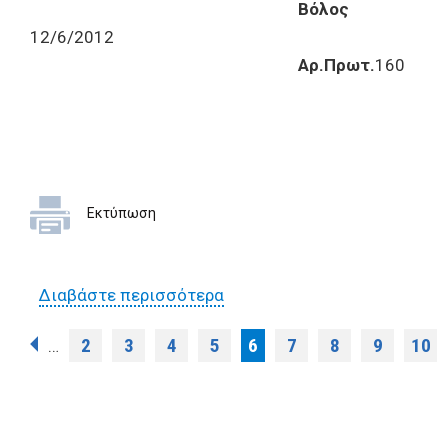
Βόλος
12/6/2012
Αρ.Πρωτ.
160
Εκτύπωση
Διαβάστε περισσότερα
για Έρευνα αγοράς για την
προμήθεια υλικών
Σελίδες
2
3
4
5
6
7
8
9
10
…
χρωματισμού σχολικών
μονάδων 12_6_2012