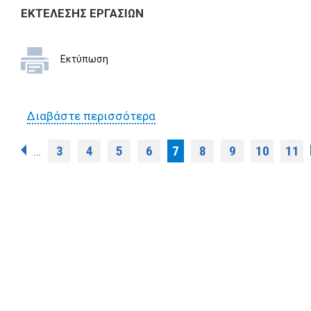
ΕΚΤΕΛΕΣΗΣ ΕΡΓΑΣΙΩΝ
Εκτύπωση
Διαβάστε περισσότερα
για 1η ΔΙΑΚΗΡΥΞΗ
ΠΡΟΧΕΙΡΟΥ ΔIAΓΩNIΣMOY
Σελίδες
3
4
5
6
7
8
9
10
11
…
ΕΚΤΕΛΕΣΗΣ ΕΡΓΑΣΙΩΝ
Αντικατάστασης
φωτιστικών μέσω του
προγράμματος LIFE
31_5_2012