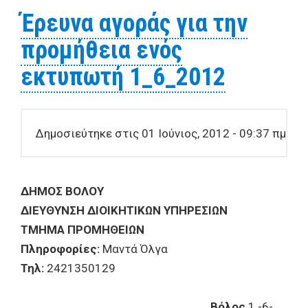
Διαγωνισμός για τη
Έρευνα αγοράς για την
μίσθωση του Σχολικού
προμήθεια ενός
Κυλικείου του 1ου
Γυμνασίου - 1ου Λυκείου
εκτυπωτή 1_6_2012
Βόλου 7_6_2012
Δημοσιεύτηκε στις 01 Ιούνιος, 2012 - 09:37 πμ
ΔHMOΣ BOΛOY
ΔIEYΘYNΣH ΔΙΟΙΚΗΤΙΚΩΝ ΥΠΗΡΕΣΙΩΝ
ΤΜΗΜΑ ΠΡΟΜΗΘΕΙΩΝ
Πληροφορίες:
Μαντά Όλγα
Τηλ:
2421350129
Bόλος
1 -6-