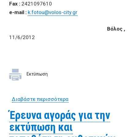
Fax :
2421097610
e-mail :
k.fotou@volos-city.gr
Bόλος ,
11/6/2012
Εκτύπωση
Διαβάστε περισσότερα
για Έρευνα αγοράς για την
τροφοδοσία των εκλογικών
Έρευνα αγοράς για την
αντιπροσώπων ενόψει των
εκτύπωση και
βουλευτικών εκλογών της
17/6/2012 11_6_2012