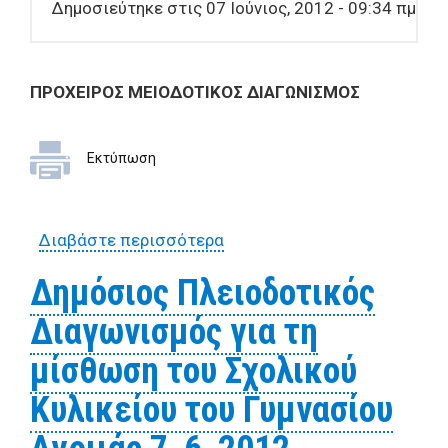
Δημοσιεύτηκε στις 07 Ιούνιος, 2012 - 09:34 πμ
ΠΡΟΧΕΙΡΟΣ ΜΕΙΟΔΟΤΙΚΟΣ ΔΙΑΓΩΝΙΣΜΟΣ
Εκτύπωση
Διαβάστε περισσότερα
για ΠΡΟΧΕΙΡΟΣ
ΜΕΙΟΔΟΤΙΚΟΣ
Δημόσιος Πλειοδοτικός
ΔΙΑΓΩΝΙΣΜΟΣ για την
Διαγωνισμός για τη
"Εκτέλεση εργασιών
συντήρησης των κεντρικών
μίσθωση του Σχολικού
κλιματιστικών μονάδων του
Κυλικείου του Γυμνασίου
Δήμου Βόλου" 7_6_2012