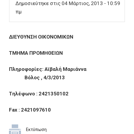
Δημοσιεύτηκε στις 04 Μάρτιος, 2013 - 10:59
πμ
ΔIEYΘYNΣH OIKONOMIKΩN
TMHMA
Π
POMH
Θ
EI
Ω
N
Πληροφορίες: Αϊβαλή Μαριάννα
Βόλος , 4/3/2013
T
ηλέφωνο
: 2421350102
Fax : 2421097610
Εκτύπωση