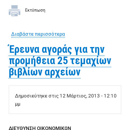
Εκτύπωση
Διαβάστε περισσότερα
για Έρευνα αγοράς για την
προμήθεια ειδικού
Έρευνα αγοράς για την
εξοπλισμού για ασύρματο
προμήθεια 25 τεμαχίων
δίκτυο
βιβλίων αρχείων
Δημοσιεύτηκε στις 12 Μάρτιος, 2013 - 12:10
μμ
ΔIEYΘYNΣH OIKONOMIKΩN