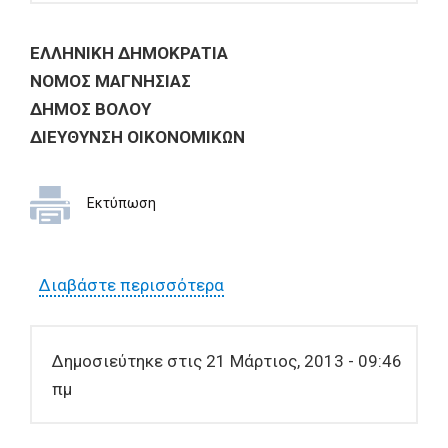
ΕΛΛΗΝΙΚΗ
ΔΗΜΟΚΡΑΤΙΑ
ΝΟΜΟΣ
ΜΑΓΝΗΣΙΑΣ
ΔΗΜΟΣ
ΒΟΛΟΥ
Δ
IEY
Θ
YN
Σ
H OIKONOMIK
Ω
N
Εκτύπωση
Διαβάστε περισσότερα
για Ο ΔΗΜΟΣ ΒΟΛΟΥ
ενδιαφέρεται για την
κατάθεση οικονομικών
Δημοσιεύτηκε στις 21 Μάρτιος, 2013 - 09:46
προσφορών, για την
πμ
προμήθεια ειδικού
εξοπλισμού, όπως