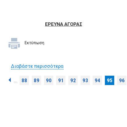
ΕΡΕΥΝΑ ΑΓΟΡΑΣ
Εκτύπωση
Διαβάστε περισσότερα
για Έρευνα αγοράς για την
προμήθεια 405
Σελίδες
88
89
90
91
92
93
94
95
96
…
επιτραπέζιων διάτρητων
ημερολογίων έτους 2013
10_12_2012