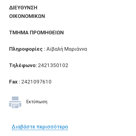
περιγράφονται αναλυτικά
ΔIEYΘYNΣH
παρακάτω, προκειμένου να
OIKONOMIKΩN
γίνει ο διαχωρισμός στο
ασύρματο δίκτυο του Δήμου
TMHMA
Π
POMH
Θ
EI
Ω
N
Βόλου σε public (δημόσιο
ελεύθερης πρόσβασης ) και
Πληροφορίες :
Αϊβαλή Μαριάννα
private ( εταιρικό
περιορισμένης πρόσβασης).
Tηλέφωνο:
2421350102
Fax
:
2421097610
Εκτύπωση
Διαβάστε περισσότερα
για