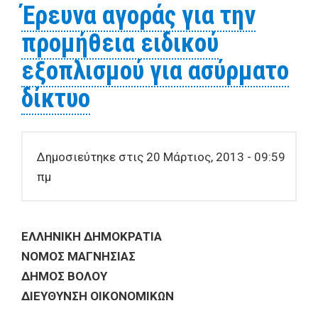
Έρευνα αγοράς για την
προμήθεια ειδικού
εξοπλισμού για ασύρματο
δίκτυο
Δημοσιεύτηκε στις 20 Μάρτιος, 2013 - 09:59
πμ
ΕΛΛΗΝΙΚΗ
ΔΗΜΟΚΡΑΤΙΑ
ΝΟΜΟΣ
ΜΑΓΝΗΣΙΑΣ
ΔΗΜΟΣ
ΒΟΛΟΥ
Δ
IEY
Θ
YN
Σ
H OIKONOMIK
Ω
N