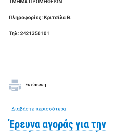
ΤΜΗΜΑ ΠΡΟΜΗΘΕΙΩΝ
Πληροφορίες: Κριτσίλα Β.
Τηλ: 2421350101
Εκτύπωση
Διαβάστε περισσότερα
για Έρευνα αγοράς για την
προμήθεια
Έρευνα αγοράς για την
πολυμηχανημάτων