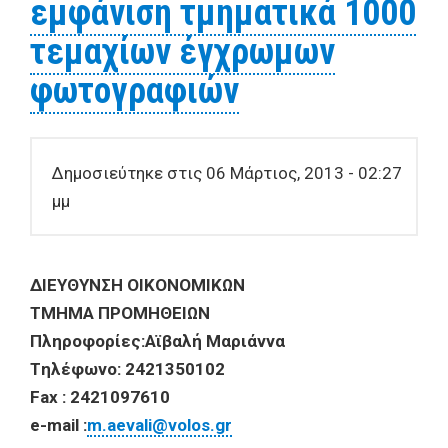
εμφάνιση τμηματικά 1000
τεμαχίων έγχρωμων
φωτογραφιών
Δημοσιεύτηκε στις 06 Μάρτιος, 2013 - 02:27
μμ
ΔIEYΘYNΣH OIKONOMIKΩN
TMHMA
Π
POMH
Θ
EI
Ω
N
Πληροφορίες:Αϊβαλή Μαριάννα
T
ηλέφωνο
: 2421350102
Fax : 2421097610
e-mail :
m.aevali@volos.gr