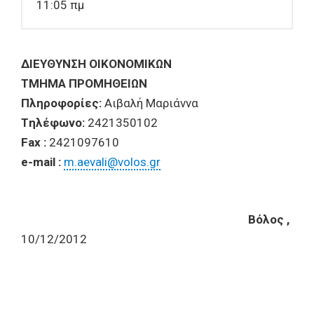
11:05 πμ
ΔIEYΘYNΣH OIKONOMIKΩN
TMHMA ΠPOMHΘEIΩN
Πληροφορίες:
Αιβαλή Μαριάννα
Tηλέφωνο:
2421350102
Fax :
2421097610
e-mail :
m.aevali@volos.gr
Bόλος ,
10/12/2012