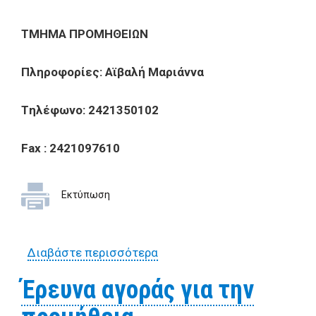
TMHMA
Π
POMH
Θ
EI
Ω
N
Πληροφορίες: Aϊβαλή Μαριάννα
T
ηλέφωνο
: 2421350102
Fax : 2421097610
Εκτύπωση
Διαβάστε περισσότερα
για Έρευνα αγοράς για την
προμήθεια 25 τεμαχίων
Έρευνα αγοράς για την
βιβλίων αρχείων