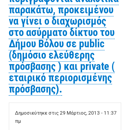
παρακάτω, προκειμένου
να γίνει ο διαχωρισμός
στο ασύρματο δίκτυο του
Δήμου Βόλου σε public
(δημόσιο ελεύθερης
πρόσβασης ) και private (
εταιρικό περιορισμένης
πρόσβασης).
Δημοσιεύτηκε στις 29 Μάρτιος, 2013 - 11:37
πμ