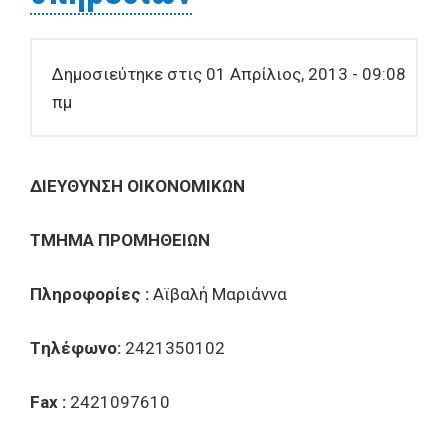
Δημοσιεύτηκε στις 01 Απρίλιος, 2013 - 09:08
πμ
ΔIEYΘYNΣH OIKONOMIKΩN
TMHMA
Π
POMH
Θ
EI
Ω
N
Πληροφορίες :
Αϊβαλή Μαριάννα
T
ηλέφωνο
:
2421350102
Fax :
2421097610