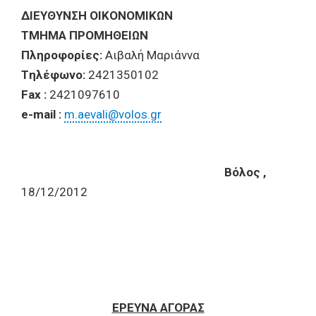
ΔIEYΘYNΣH OIKONOMIKΩN
TMHMA ΠPOMHΘEIΩN
Πληροφορίες:
Αιβαλή Μαριάννα
Tηλέφωνο:
2421350102
Fax :
2421097610
e-mail :
m.aevali@volos.gr
Bόλος ,
18/12/2012
ΕΡΕΥΝΑ ΑΓΟΡΑΣ