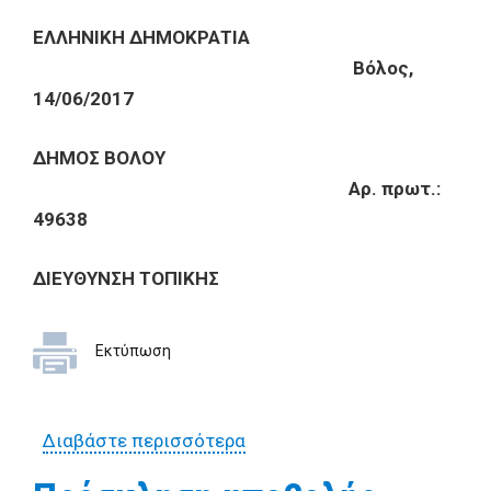
ΕΛΛΗΝΙΚΗ ΔΗΜΟΚΡΑΤΙΑ
B
όλος,
14/06/2017
ΔΗΜΟΣ ΒΟΛΟΥ
Αρ. πρωτ.:
49638
Δ
IEY
Θ
YN
Σ
H
ΤΟΠΙΚΗΣ
Εκτύπωση
Διαβάστε περισσότερα
για Πρόσκληση εκδήλωση
ενδιαφέροντος για την