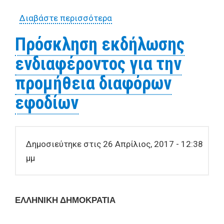
Διαβάστε περισσότερα
για Πρόσκληση εκδήλωσης
ενδιαφέροντος για την
Πρόσκληση εκδήλωσης
προμήθεια φαρμακευτικών
ενδιαφέροντος για την
εφοδίων
προμήθεια διαφόρων
εφοδίων
Δημοσιεύτηκε στις 26 Απρίλιος, 2017 - 12:38
μμ
ΕΛΛΗΝΙΚΗ ΔΗΜΟΚΡΑΤΙΑ