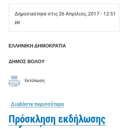
Δημοσιεύτηκε στις 26 Απρίλιος, 2017 - 12:51
μμ
ΕΛΛΗΝΙΚΗ ΔΗΜΟΚΡΑΤΙΑ
ΔΗΜΟΣ ΒΟΛΟΥ
Εκτύπωση
Διαβάστε περισσότερα
για Πρόσκληση εκδήλωσης
ενδιαφέροντος για την
Πρόσκληση εκδήλωσης
προμήθεια plexiglass 3 χιλ.