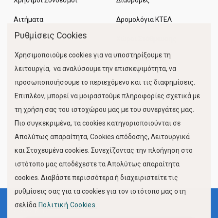
Χρήσιμοι Σύνδεσμοι
Διαδρομές
Αιτήματα
Δρομολόγια ΚΤΕΛ
Ρυθμίσεις Cookies
Χώροι Στάθμευσης
Χρησιμοποιούμε cookies για να υποστηρίξουμε τη
Κίνηση Λιμένος
λειτουργία, να αναλύσουμε την επισκεψιμότητα, να
προσωποποιήσουμε το περιεχόμενο και τις διαφημίσεις.
Επιπλέον, μπορεί να μοιραστούμε πληροφορίες σχετικά με
τη χρήση σας του ιστοχώρου μας με του συνεργάτες μας.
Πιο συγκεκριμένα, τα cookies κατηγοριοποιούνται σε
Απολύτως απαραίτητα, Cookies απόδοσης, Λειτουργικά
και Στοχευμένα cookies. Συνεχίζοντας την πλοήγηση στο
FOLLOW US
ιστότοπο μας αποδέχεστε τα Απολύτως απαραίτητα
cookies. Διαβάστε περισσότερα ή διαχειριστείτε τις
ρυθμίσεις σας για τα cookies για τον ιστότοπο μας στη
σελίδα
Πολιτική Cookies.
Όροι Χρήσης