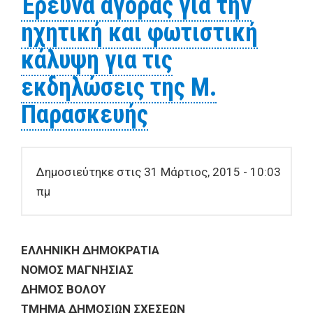
Έρευνα αγοράς για την
εορτασμού του Αγ.Γεωργίου
ηχητική και φωτιστική
Ν.Αγχιάλου
κάλυψη για τις
εκδηλώσεις της Μ.
Παρασκευής
Δημοσιεύτηκε στις 31 Μάρτιος, 2015 - 10:03
πμ
ΕΛΛΗΝΙΚΗ ΔΗΜΟΚΡΑΤΙΑ
ΝΟΜΟΣ ΜΑΓΝΗΣΙΑΣ
ΔΗΜΟΣ ΒΟΛΟΥ
ΤΜΗΜΑ ΔΗΜΟΣΙΩΝ ΣΧΕΣΕΩΝ