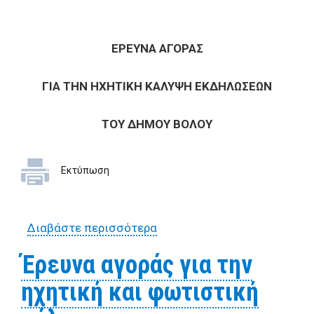
ΕΡΕΥΝΑ ΑΓΟΡΑΣ
ΓΙΑ ΤΗΝ ΗΧΗΤΙΚΗ ΚΑΛΥΨΗ ΕΚΔΗΛΩΣΕΩΝ
ΤΟΥ ΔΗΜΟΥ ΒΟΛΟΥ
Εκτύπωση
Διαβάστε περισσότερα
για Έρευνα αγοράς για την
ηχητική κάλυψη
Έρευνα αγοράς για την
εκδηλώσεων για την Καθαρά
ηχητική και φωτιστική
Δευτέρα