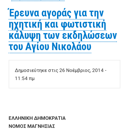
ηχητική και φωτιστική
Έρευνα αγοράς για την
κάλυψη για τις εκδηλώσεις
ηχητική και φωτιστική
της Τελετής Καθαγιασμού
των Υδάτων
κάλυψη των εκδηλώσεων
του Αγίου Νικολάου
Δημοσιεύτηκε στις 26 Νοέμβριος, 2014 -
11:54 πμ
ΕΛΛΗΝΙΚΗ ΔΗΜΟΚΡΑΤΙΑ
ΝΟΜΟΣ ΜΑΓΝΗΣΙΑΣ