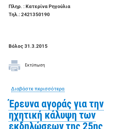
Πληρ. : Κατερίνα Ρηγούλια
Τηλ.: 2421350190
Βόλος 31.3.2015
Εκτύπωση
Διαβάστε περισσότερα
για Έρευνα αγοράς για την
ηχητική και φωτιστική
Έρευνα αγοράς για την
κάλυψη για τις εκδηλώσεις
ηχητική κάλυψη των
της Μ. Παρασκευής
εκδηλώσεων της 25ης