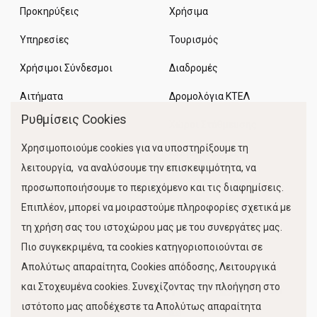
Προκηρύξεις
Χρήσιμα
Υπηρεσίες
Τουρισμός
Χρήσιμοι Σύνδεσμοι
Διαδρομές
Αιτήματα
Δρομολόγια ΚΤΕΛ
Ρυθμίσεις Cookies
Χώροι Στάθμευσης
Χρησιμοποιούμε cookies για να υποστηρίξουμε τη
Κίνηση Λιμένος
λειτουργία, να αναλύσουμε την επισκεψιμότητα, να
προσωποποιήσουμε το περιεχόμενο και τις διαφημίσεις.
Επιπλέον, μπορεί να μοιραστούμε πληροφορίες σχετικά με
τη χρήση σας του ιστοχώρου μας με του συνεργάτες μας.
Πιο συγκεκριμένα, τα cookies κατηγοριοποιούνται σε
Απολύτως απαραίτητα, Cookies απόδοσης, Λειτουργικά
και Στοχευμένα cookies. Συνεχίζοντας την πλοήγηση στο
FOLLOW US
ιστότοπο μας αποδέχεστε τα Απολύτως απαραίτητα