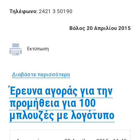
Τηλέφωνο:
2421 3 50190
Βόλος 20 Απριλίου 2015
Εκτύπωση
Διαβάστε περισσότερα
για ΟΡΘΗ ΕΠΑΝΑΛΗΨΗ -
Έρευνα αγοράς για την
Έρευνα αγοράς για την
προμήθεια για 100
προμήθεια για 100
μπλούζες με λογότυπο
μπλουζές με λογότυπο