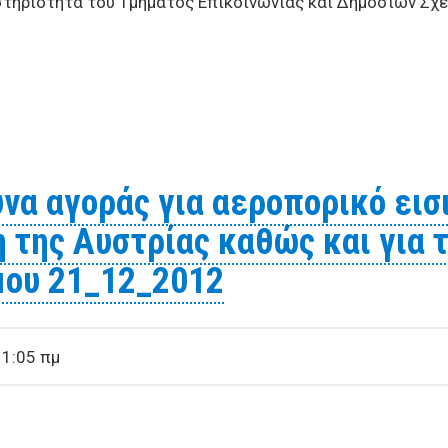
τηριότητα του Τμήματος Επικοινωνίας και Δημοσίων Σχ
α αεροπορικά εισιτηρία μετά επιστροφής με προορ ισμό τ
διαμονή δυο ατόμων 21_12_2012
 αγοράς για αεροπορικό εισι
η της Αυστρίας καθώς και για 
όμου 21_12_2012
11:05 πμ