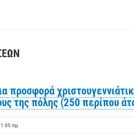
ΣΕΩΝ
ια προσφορά χριστουγεννιάτικ
ους της πόλης (250 περίπου ά
11:05 πμ