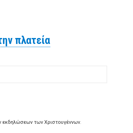
 αστέγους και τους απόρους της πόλης (250 περίπου
την πλατεία
ων εκδηλώσεων των Χριστουγέννων.