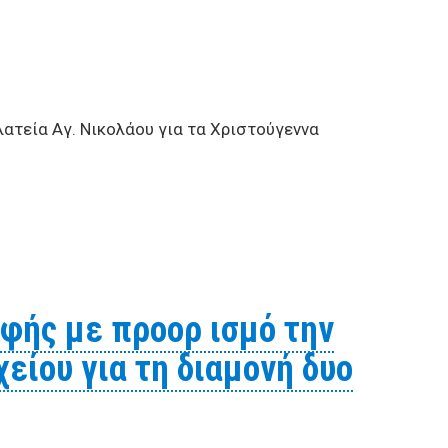
ατεία Aγ. Νικολάου για τα Χριστούγεννα
ολάου για τα Χριστούγεννα 12_12_2012
οφής με προορ ισμό την
είου για τη διαμονή δυο