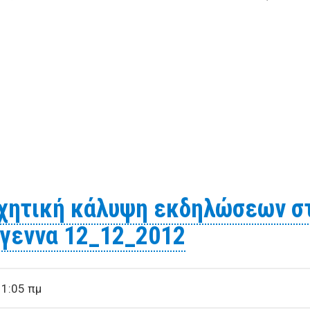
ια την ηχητική κάλυψη εκδηλώσεων κλειστών χώρων για
ηχητική κάλυψη εκδηλώσεων στ
ύγεννα 12_12_2012
11:05 πμ