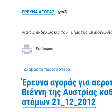
ΕΡΕΥΝΑ ΑΓΟΡΑΣ
(pdf)
για τις εκδηλώσεις του Τμήματος Επικοινωνί
Εκτύπωση
Διαβάστε περισσότερα
για Έρευνα αγοράς γ
Έρευνα αγοράς για αερο
Bιέννη της Αυστρίας καθ
ατόμων 21_12_2012