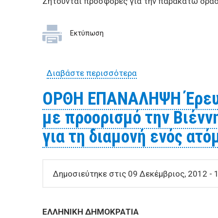
Ζητούνται προσφορές για την παρακάτω δρασ
Εκτύπωση
Διαβάστε περισσότερα
για Έρευνα αγοράς γι
ξενοδοχείου για τη 
ΟΡΘΗ ΕΠΑΝΑΛΗΨΗ Έρευνα
με προορισμό την Bιένν
για τη διαμονή ενός ατ
Δημοσιεύτηκε στις 09 Δεκέμβριος, 2012 - 
ΕΛΛΗΝΙΚΗ ΔΗΜΟΚΡΑΤΙΑ