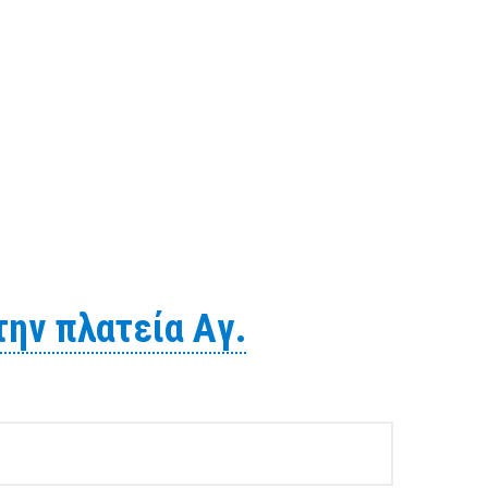
 τις εκδηλώσεις των Χριστουγέννων 11_12_2012
ην πλατεία Aγ.