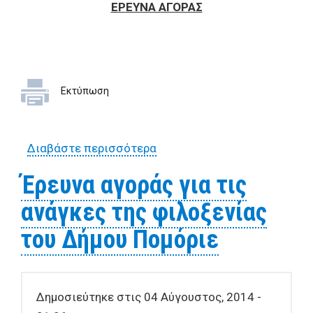
ΕΡΕΥΝΑ ΑΓΟΡΑΣ
Εκτύπωση
Διαβάστε περισσότερα
για Έρευνα αγοράς για την
έκδοση δυο αεροπορικών
Έρευνα αγοράς για τις
εισιτηρίων μετά
ανάγκες της φιλοξενίας
επιστροφής με προορισμό
το Ροστώβ του Ντον της
του Δήμου Πομόριε
Ρωσίας
Δημοσιεύτηκε στις 04 Αύγουστος, 2014 -