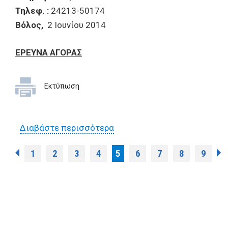
Τηλεφ. :
24213-50174
Βόλος,
2 Ιουνίου 2014
ΕΡΕΥΝΑ ΑΓΟΡΑΣ
Εκτύπωση
Διαβάστε περισσότερα
για Έρευνα αγοράς για
εκτύπωση 2000 εντύπων
Σελίδες
1
2
3
4
5
6
7
8
9
-προγραμμάτων «Cine
Μεσόγειος»