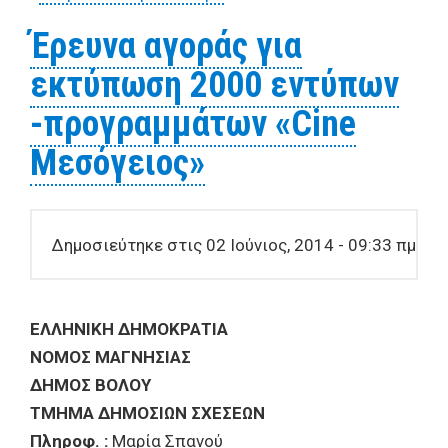
έντυπα των Καλοκαιρινών
Έρευνα αγοράς για
Εκδηλώσεων του Δήμου
εκτύπωση 2000 εντύπων
Βόλου
-προγραμμάτων «Cine
Μεσόγειος»
Δημοσιεύτηκε στις 02 Ιούνιος, 2014 - 09:33 πμ
ΕΛΛΗΝΙΚΗ ΔΗΜΟΚΡΑΤΙΑ
ΝΟΜΟΣ ΜΑΓΝΗΣΙΑΣ
ΔΗΜΟΣ ΒΟΛΟΥ
ΤΜΗΜΑ ΔΗΜΟΣΙΩΝ ΣΧΕΣΕΩΝ
Πληροφ. :
Μαρία Σπανού