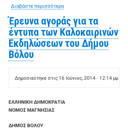
Διαβάστε περισσότερα
για Έρευνα αγοράς για τις
ανάγκες ενοικίασης και
Έρευνα αγοράς για τα
μεταφοράς σε καθίσματα
έντυπα των Καλοκαιρινών
και καρέκλες
Εκδηλώσεων του Δήμου
Βόλου
Δημοσιεύτηκε στις 16 Ιούνιος, 2014 - 12:14 μμ
ΕΛΛΗΝΙΚΗ ΔΗΜΟΚΡΑΤΙΑ
ΝΟΜΟΣ ΜΑΓΝΗΣΙΑΣ
ΔΗΜΟΣ ΒΟΛΟΥ