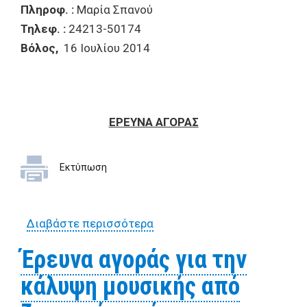
Πληροφ. :
Μαρία Σπανού
Τηλεφ. :
24213-50174
Βόλος,
16 Ιουλίου 2014
ΕΡΕΥΝΑ ΑΓΟΡΑΣ
Εκτύπωση
Διαβάστε περισσότερα
για Έρευνα αγοράς για
εκτύπωση 2000 εντύπων
Έρευνα αγοράς για την
-προγραμμάτων «Cine
κάλυψη μουσικής από
Μεσόγειος»