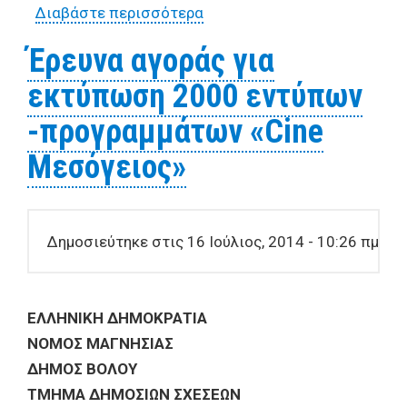
Διαβάστε περισσότερα
για Έρευνα αγοράς για τις
ανάγκες του 1ου Διεθνούς
Έρευνα αγοράς για
Φεστιβάλ Παραδοσιακών
εκτύπωση 2000 εντύπων
Χορών με τη συμμετοχή
χορευτικών συγκροτημάτων
-προγραμμάτων «Cine
από την Ελλάδα και το
Μεσόγειος»
εξωτερικό στις 25, 26 και
27 Ιουλίου 2014
Δημοσιεύτηκε στις 16 Ιούλιος, 2014 - 10:26 πμ
ΕΛΛΗΝΙΚΗ ΔΗΜΟΚΡΑΤΙΑ
ΝΟΜΟΣ ΜΑΓΝΗΣΙΑΣ
ΔΗΜΟΣ ΒΟΛΟΥ
ΤΜΗΜΑ ΔΗΜΟΣΙΩΝ ΣΧΕΣΕΩΝ