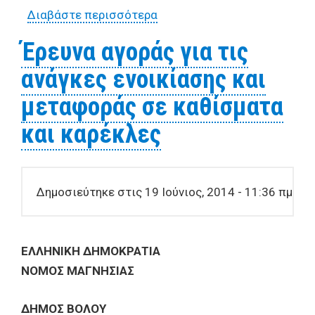
Διαβάστε περισσότερα
για Έρευνα αγοράς για τις
εκδηλώσεις του Τμήματος
Έρευνα αγοράς για τις
Επικοινωνίας και Δημοσίων
ανάγκες ενοικίασης και
Σχέσεων που
διοργανώνονται στο
μεταφοράς σε καθίσματα
πλαίσιο της ΨΑΡΑΔΙΚΗΣ
και καρέκλες
ΒΡΑΔΙΑΣ ΣΤΗΝ ΑΓΡΙΑ (16
έως 19 Ιουλίου 2014)
Δημοσιεύτηκε στις 19 Ιούνιος, 2014 - 11:36 πμ
ΕΛΛΗΝΙΚΗ ΔΗΜΟΚΡΑΤΙΑ
ΝΟΜΟΣ ΜΑΓΝΗΣΙΑΣ
ΔΗΜΟΣ ΒΟΛΟΥ