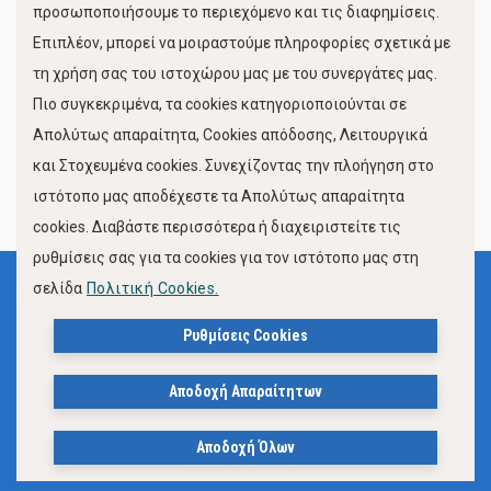
προσωποποιήσουμε το περιεχόμενο και τις διαφημίσεις.
Επιπλέον, μπορεί να μοιραστούμε πληροφορίες σχετικά με
τη χρήση σας του ιστοχώρου μας με του συνεργάτες μας.
Πιο συγκεκριμένα, τα cookies κατηγοριοποιούνται σε
Απολύτως απαραίτητα, Cookies απόδοσης, Λειτουργικά
και Στοχευμένα cookies. Συνεχίζοντας την πλοήγηση στο
FOLLOW US
ιστότοπο μας αποδέχεστε τα Απολύτως απαραίτητα
cookies. Διαβάστε περισσότερα ή διαχειριστείτε τις
ρυθμίσεις σας για τα cookies για τον ιστότοπο μας στη
σελίδα
Πολιτική Cookies.
Όροι Χρήσης
Πολιτική Προστασίας Προσωπικών Δεδομένων
Ρυθμίσεις Cookies
Δήλωση Προσβασιμότητας Ιστότοπου Δήμου Βόλου
Αποδοχή Απαραίτητων
Πολιτική Cookies
Αποδοχή Όλων
© 2023, Δήμος Βόλου