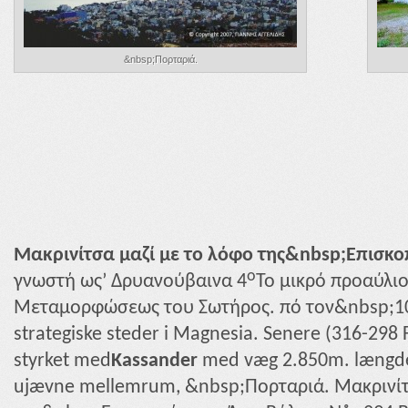
&nbsp;Πορταριά.
Μακρινίτσα μαζί με το λόφο της&nbsp;Επισκ
ο
γνωστή ως’ Δρυανούβαινα 4
Το μικρό προαύλι
Μεταμορφώσεως του Σωτήρος. πό τον&nbsp;1
strategiske steder i Magnesia. Senere (316-298 
styrket med
Kassander
med væg 2.850m. længde. 
ujævne mellemrum, &nbsp;Πορταριά. Μακρινίτ