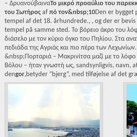
– Δρυανούβαινα
Το μικρό προαύλιο του παρε
του Σωτήρος
af
πό τον&nbsp;10
Den er bygget p
tempel af det 18. århundrede., , og der er bevis 
tempel på samme sted. Το βόρειο άκρο του λό
διάσελο με τον κύριο όγκο του Πηλίου. Στα αν
πεδιάδα της Αγριάς και πιο πέρα των Λεχωνίων.
&nbsp;Πορταριά – Μακρινίτσα μαζί με το λόφ
Βόλου – ήταν γνωστή ως, sandsynligvis, navn, at
den
gor
,betyder “bjerg”, med tilføjelse af det gr