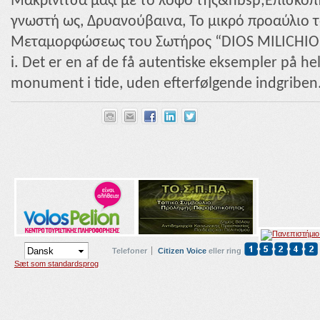
Μακρινίτσα μαζί με το λόφο της&nbsp;Επισκοπ
γνωστή ως, Δρυανούβαινα, Το μικρό προαύλιο 
Μεταμορφώσεως του Σωτήρος “DIOS MILICHIOU”, 
i. Det er en af ​​de få autentiske eksempler på he
monument i tide, uden efterfølgende indgriben
Telefoner
Citizen Voice
eller ring
Sæt som standardsprog