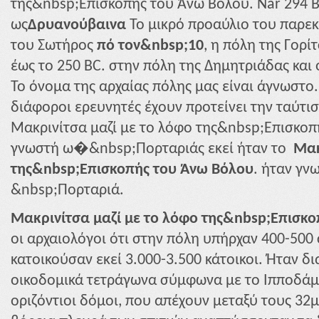
της&nbsp;Επισκοπής του Άνω Βόλου. Når 294 B
ως
Δρυανούβαινα
Το μικρό προαύλιο του παρ
του Σωτήρος
πό τον&nbsp;10
, η πόλη της Γορί
έως το 250 BC. στην πόλη της Δημητριάδας και
Το όνομα της αρχαίας πόλης μας είναι άγνωστο.
διάφοροι ερευνητές έχουν προτείνει την ταύτισ
Μακρινίτσα μαζί με το λόφο της&nbsp;Επισκοπ
γνωστή ω�&nbsp;Πορταριάς εκεί ήταν το
Μακ
της&nbsp;Επισκοπής του Άνω Βόλου
. ήταν γν
&nbsp;Πορταριά.
Μακρινίτσα μαζί με το λόφο της&nbsp;Επισκ
οι αρχαιολόγοι ότι στην πόλη υπήρχαν 400-500
κατοικούσαν εκεί 3.000-3.500 κάτοικοι. Ήταν δ
οικοδομικά τετράγωνα σύμφωνα με το Ιπποδάμε
οριζόντιοι δόμοι, που απέχουν μεταξύ τους 32μ.