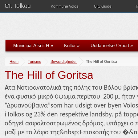
CI. Iolkou
Kommune Volos
City Guide
T
Municipal Afsnit H
»
Kultur
»
Uddannelse / Sport
»
Hjem
Turisme
Seværdigheder
The Hill of Goritsa
The Hill of Goritsa
A
τα Νοτιοανατολικά της πόλης του Βόλου βρίσκ
ένα φυσικό μικρό ύψωμα περίπου 200 μ. ήταν
“Δρυανούβαινα”som har udsigt over byen Volos.
i Iolkos og 23% den respektive landsby. på toppe
οδηγεί ασφαλτοστρωμένος δρόμος, υπάρχει ο 
μαζί με το λόφο της&nbsp;Επισκοπής του �&