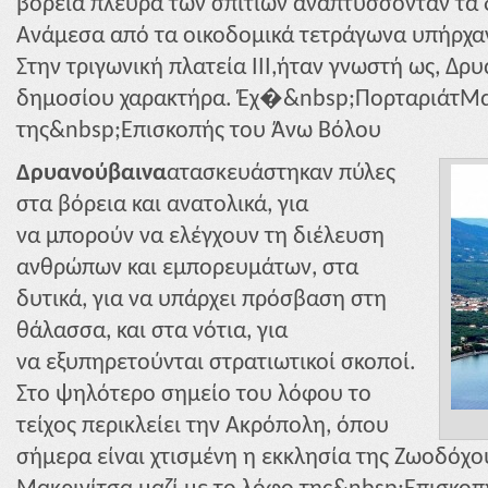
βόρεια πλευρά των σπιτιών αναπτύσσονταν τα δ
Ανάμεσα από τα οικοδομικά τετράγωνα υπήρχαν
Στην τριγωνική πλατεία ΙΙΙ,ήταν γνωστή ως, Δρ
δημοσίου χαρακτήρα. Έχ�&nbsp;ΠορταριάτΜακ
της&nbsp;Επισκοπής του Άνω Βόλου
Δρυανούβαινα
ατασκευάστηκαν πύλες
στα βόρεια και ανατολικά, για
να μπορούν να ελέγχουν τη διέλευση
ανθρώπων και εμπορευμάτων, στα
δυτικά, για να υπάρχει πρόσβαση στη
θάλασσα, και στα νότια, για
να εξυπηρετούνται στρατιωτικοί σκοποί.
Στο ψηλότερο σημείο του λόφου το
τείχος περικλείει την Ακρόπολη, όπου
σήμερα είναι χτισμένη η εκκλησία της Ζωοδόχ