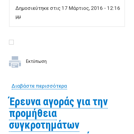
Δημοσιεύτηκε στις 17 Μάρτιος, 2016 - 12:16
μμ
Εκτύπωση
Διαβάστε περισσότερα
για ΑΝΑΚΛΗΣΗ
αναρτηθείσας έρευνας
Έρευνα αγοράς για την
αγοράς για προμήθεια
προμήθεια
προκατασκευασμένων
οστεοθηκών λόγω μη
συγκροτημάτων
έγκρισής της ακόμη από την