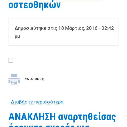
οστεοθηκών
Δημοσιεύτηκε στις 18 Μάρτιος, 2016 - 02:42
μμ
Εκτύπωση
Διαβάστε περισσότερα
για έρευνα αγοράς για την
προμήθεια συγκροτημάτων
ΑΝΑΚΛΗΣΗ αναρτηθείσας
προκατασκευασμένων
οστεοθηκών