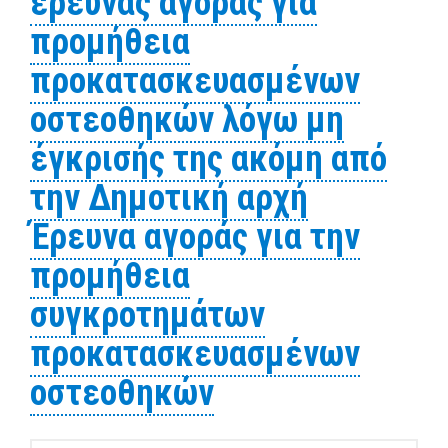
έρευνας αγοράς για
προμήθεια
προκατασκευασμένων
οστεοθηκών λόγω μη
έγκρισής της ακόμη από
την Δημοτική αρχή
Έρευνα αγοράς για την
προμήθεια
συγκροτημάτων
προκατασκευασμένων
οστεοθηκών