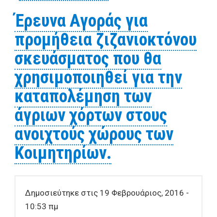
προμήθεια ασβεστοπολτού
Έρευνα Αγοράς για
προμήθεια ζιζανιοκτόνου
σκευάσματος που θα
χρησιμοποιηθεί για την
καταπολέμηση των
άγριων χόρτων στους
ανοιχτούς χώρους των
Κοιμητηρίων.
Δημοσιεύτηκε στις 19 Φεβρουάριος, 2016 -
10:53 πμ