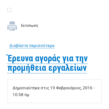
Εκτύπωση
Διαβάστε περισσότερα
για Έρευνα αγοράς για την
προμήθεια συγκροτημάτων
Έρευνα αγοράς για την
προκατασκευασμένων
προμήθεια εργαλείων
οστεοθηκών
Δημοσιεύτηκε στις 19 Φεβρουάριος, 2016 -
10:58 πμ