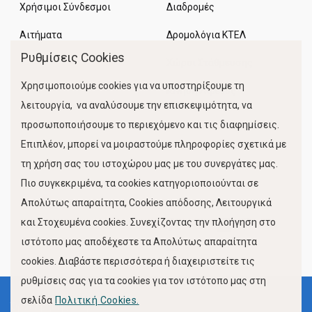
Χρήσιμοι Σύνδεσμοι
Διαδρομές
Αιτήματα
Δρομολόγια ΚΤΕΛ
Ρυθμίσεις Cookies
Χώροι Στάθμευσης
Χρησιμοποιούμε cookies για να υποστηρίξουμε τη
Κίνηση Λιμένος
λειτουργία, να αναλύσουμε την επισκεψιμότητα, να
προσωποποιήσουμε το περιεχόμενο και τις διαφημίσεις.
Επιπλέον, μπορεί να μοιραστούμε πληροφορίες σχετικά με
τη χρήση σας του ιστοχώρου μας με του συνεργάτες μας.
Πιο συγκεκριμένα, τα cookies κατηγοριοποιούνται σε
Απολύτως απαραίτητα, Cookies απόδοσης, Λειτουργικά
και Στοχευμένα cookies. Συνεχίζοντας την πλοήγηση στο
FOLLOW US
ιστότοπο μας αποδέχεστε τα Απολύτως απαραίτητα
cookies. Διαβάστε περισσότερα ή διαχειριστείτε τις
ρυθμίσεις σας για τα cookies για τον ιστότοπο μας στη
σελίδα
Πολιτική Cookies.
Όροι Χρήσης