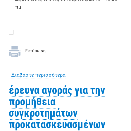
πμ
Εκτύπωση
Διαβάστε περισσότερα
για Έρευνα αγοράς για την
προμήθεια διαφόρων ειδών
έρευνα αγοράς για την
προμήθεια
συγκροτημάτων
προκατασκευασμένων