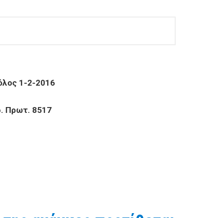
2016
 8517
ται να προβεί σε έρευνα αγοράς για την προμήθεια ενός