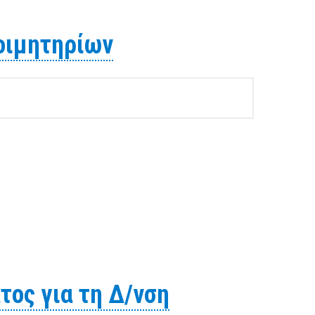
τηλιών της Δ/νσης Κοιμητηρίων
Κοιμητηρίων
τος για τη Δ/νση