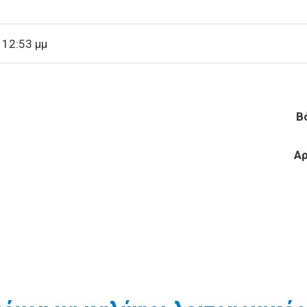
 12:53 μμ
ΣΙΑΣ Βόλος 1-2-
ΗΤΗΡΙΩΝ Αρ. Πρωτ.
ροκειμένου να καλύψει λειτουργικές της ανάγκες προτίθε
αροπρίονου