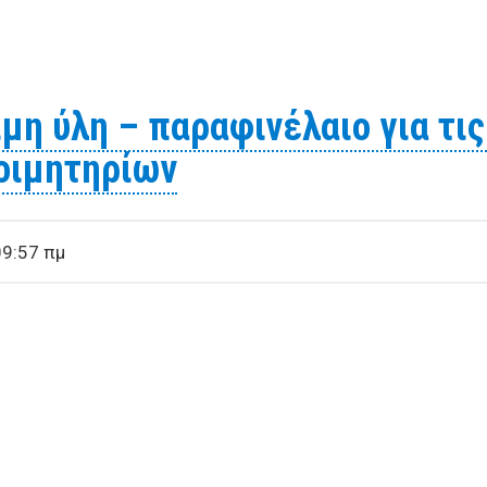
ροκειμένου να καλύψει λειτουργικές της ανάγκες προτίθε
νήματος
ιμη ύλη – παραφινέλαιο για τι
οιμητηρίων
09:57 πμ