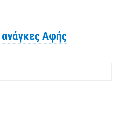
ται να προβεί σε έρευνα αγοράς για την προμήθεια ενός
ς ανάγκες Αφής