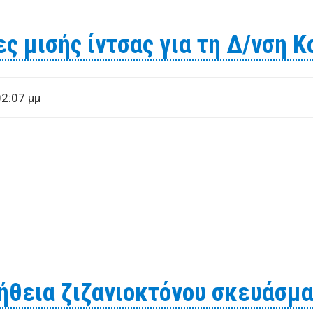
α καύσιμη ύλη – παραφινέλαιο για τις ανάγκες Αφής Καν
ς μισής ίντσας για τη Δ/νση 
2:07 μμ
α Βρύσες μισής ίντσας για τη Δ/νση Κοιμητηρίων
ήθεια ζιζανιοκτόνου σκευάσμα