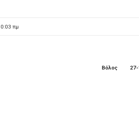
10:03 πμ
ΤΙΑ
ΟΛΟΥ Βόλος
27
-
ΙΩΝ
ια προμήθεια ζιζανιοκτόνου σκευάσματος για τη Δ/νση 