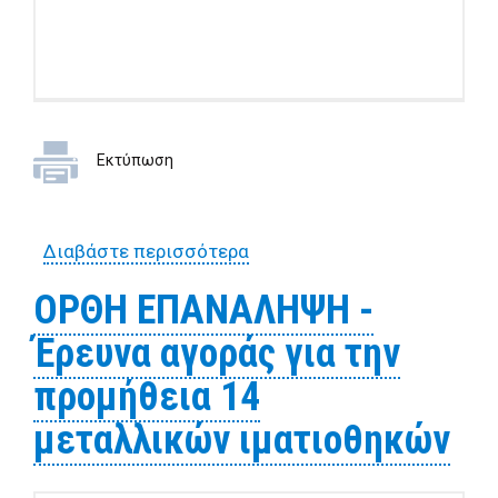
Εκτύπωση
Διαβάστε περισσότερα
για Έρευνα αγοράς για την
αγορά 500 lt παραφινέλαιου
ΟΡΘΗ ΕΠΑΝΑΛΗΨΗ -
Έρευνα αγοράς για την
προμήθεια 14
μεταλλικών ιματιοθηκών