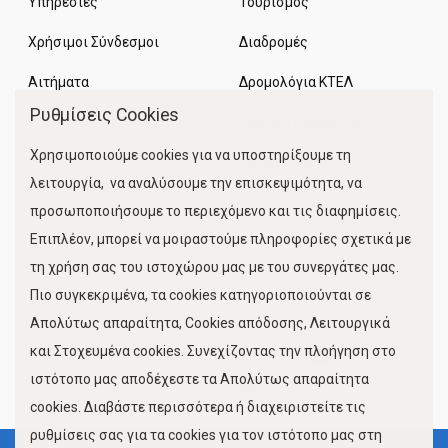
Υπηρεσίες
Τουρισμός
Χρήσιμοι Σύνδεσμοι
Διαδρομές
Αιτήματα
Δρομολόγια ΚΤΕΛ
Ρυθμίσεις Cookies
Χώροι Στάθμευσης
Χρησιμοποιούμε cookies για να υποστηρίξουμε τη
Κίνηση Λιμένος
λειτουργία, να αναλύσουμε την επισκεψιμότητα, να
προσωποποιήσουμε το περιεχόμενο και τις διαφημίσεις.
Επιπλέον, μπορεί να μοιραστούμε πληροφορίες σχετικά με
τη χρήση σας του ιστοχώρου μας με του συνεργάτες μας.
Πιο συγκεκριμένα, τα cookies κατηγοριοποιούνται σε
Απολύτως απαραίτητα, Cookies απόδοσης, Λειτουργικά
και Στοχευμένα cookies. Συνεχίζοντας την πλοήγηση στο
FOLLOW US
ιστότοπο μας αποδέχεστε τα Απολύτως απαραίτητα
cookies. Διαβάστε περισσότερα ή διαχειριστείτε τις
ρυθμίσεις σας για τα cookies για τον ιστότοπο μας στη