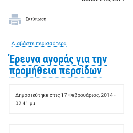
Εκτύπωση
Διαβάστε περισσότερα
για ΟΡΘΗ ΕΠΑΝΑΛΗΨΗ -
Έρευνα αγοράς για την
Έρευνα αγοράς για την
προμήθεια 14 μεταλλικών
προμήθεια περσίδων
ιματιοθηκών
Δημοσιεύτηκε στις 17 Φεβρουάριος, 2014 -
02:41 μμ