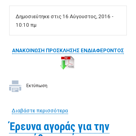
Δημοσιεύτηκε στις 16 Αύγουστος, 2016 -
10:10 πμ
ΑΝΑΚΟΙΝΩΣΗ ΠΡΟΣΚΛΗΣΗΣ ΕΝΔΙΑΦΕΡΟΝΤΟΣ
Εκτύπωση
Διαβάστε περισσότερα
για Ανακοίνωση
πρόσκλησης ενδιαφέροντος
Έρευνα αγοράς για την
για "Εργασίες Ταφών