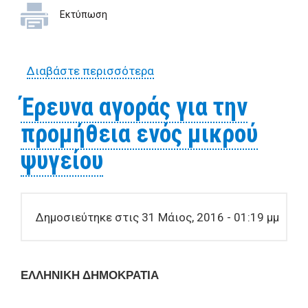
Εκτύπωση
Διαβάστε περισσότερα
για Έρευνα αγοράς για την
προμήθεια χειραμαξών
Έρευνα αγοράς για την
μεταφοράς υλικών
προμήθεια ενός μικρού
ψυγείου
Δημοσιεύτηκε στις 31 Μάιος, 2016 - 01:19 μμ
ΕΛΛΗΝΙΚΗ ΔΗΜΟΚΡΑΤΙΑ