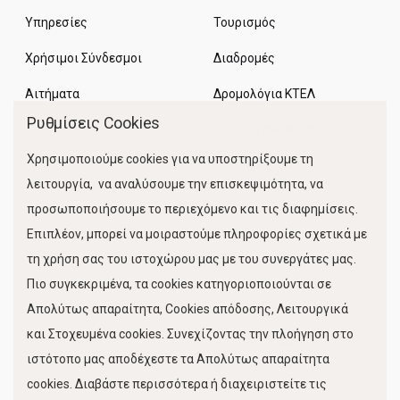
Υπηρεσίες
Τουρισμός
Χρήσιμοι Σύνδεσμοι
Διαδρομές
Αιτήματα
Δρομολόγια ΚΤΕΛ
Ρυθμίσεις Cookies
Χώροι Στάθμευσης
Χρησιμοποιούμε cookies για να υποστηρίξουμε τη
Κίνηση Λιμένος
λειτουργία, να αναλύσουμε την επισκεψιμότητα, να
προσωποποιήσουμε το περιεχόμενο και τις διαφημίσεις.
Επιπλέον, μπορεί να μοιραστούμε πληροφορίες σχετικά με
τη χρήση σας του ιστοχώρου μας με του συνεργάτες μας.
Πιο συγκεκριμένα, τα cookies κατηγοριοποιούνται σε
Απολύτως απαραίτητα, Cookies απόδοσης, Λειτουργικά
και Στοχευμένα cookies. Συνεχίζοντας την πλοήγηση στο
FOLLOW US
ιστότοπο μας αποδέχεστε τα Απολύτως απαραίτητα
cookies. Διαβάστε περισσότερα ή διαχειριστείτε τις