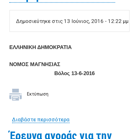
Δημοσιεύτηκε στις 13 Ιούνιος, 2016 - 12:22 μμ
ΕΛΛΗΝΙΚΗ ΔΗΜΟΚΡΑΤΙΑ
ΝΟΜΟΣ ΜΑΓΝΗΣΙΑΣ
Βόλος 1
3
-
6
-2016
Εκτύπωση
Διαβάστε περισσότερα
για Έρευνα αγοράς για την
προμήθεια καλωδίων και
Έρευνα αγοράς για την
διαφόρων άλλων ειδών