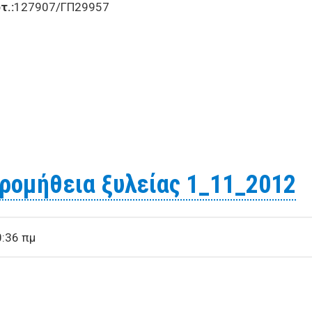
:
127907/ΓΠ29957
ια την προμήθεια γυψοσανίδων 10_12_2012
προμήθεια ξυλείας 1_11_2012
0:36 πμ