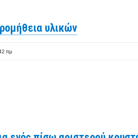
α την προμήθεια υλικών συντήρησης και επισκευής κτιρί
προμήθεια υλικών
42 πμ
α την προμήθεια υλικών
α ενός πίσω αριστερού κρυστ