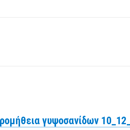
ια την εκτέλεση εργασιών ταφών –εκταφών στα Κοιμητήρ
 του Δήμου Βόλου.
προμήθεια γυψοσανίδων 10_12