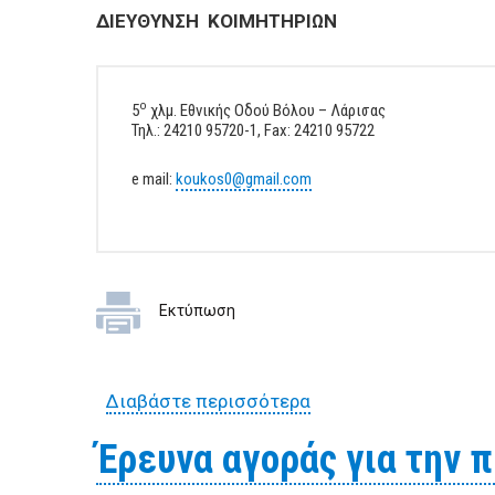
ΔΙΕΥΘΥΝΣΗ ΚΟΙΜΗΤΗΡΙΩΝ
ο
5
χλμ. Εθνικής Οδού Βόλου – Λάρισας
Τηλ.: 24210 95720-1, Fax: 24210 95722
e mail:
koukos0@gmail.com
Εκτύπωση
Διαβάστε περισσότερα
για Έρευνα αγοράς γ
Κοιμητηρίων των Δ.Ε.
Έρευνα αγοράς για την 