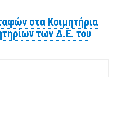
ρτηγό
ταφών στα Κοιμητήρια
τηρίων των Δ.Ε. του