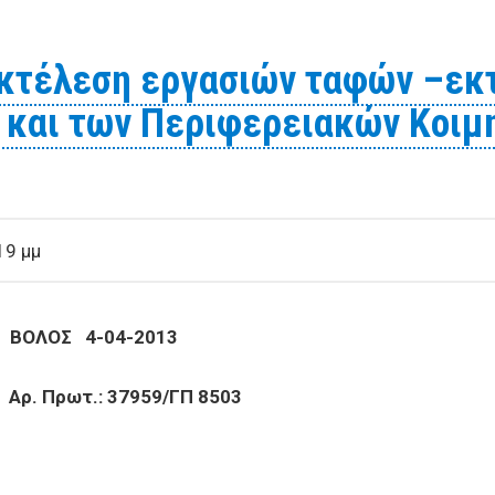
ρομήθεια ενός πίσω αριστερού κρυστάλλου φανού σε φο
 εκτέλεση εργασιών ταφών –εκ
 και των Περιφερειακών Κοιμη
19 μμ
ΟΣ 4-04-2013
.: 37959/ΓΠ 8503