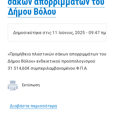
σάκων απορριμμάτων του
και καθαριότητας μνημάτων
Δήμου Βόλου
στο Κοιμητήριο “Κούκος”
της Διεύθυνσης
Κοιμητηρίων του Δήμου
Δημοσιεύτηκε στις 11 Ιούνιος, 2025 - 09:47 πμ
Βόλου»
«Προμήθεια πλαστικών σάκων απορριμμάτων του
Δήμου Βόλου» ενδεικτικού προϋπολογισμού
31.514,60€ συμπεριλαμβανομένου Φ.Π.Α.
Εκτύπωση
Διαβάστε περισσότερα
για Προμήθεια πλαστικών
σάκων απορριμμάτων του