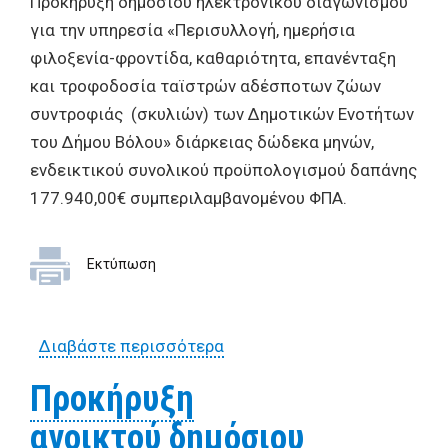
Προκήρυξη δημόσιου ηλεκτρονικού διαγωνισμού
για την υπηρεσία «Περισυλλογή, ημερήσια
φιλοξενία-φροντίδα, καθαριότητα, επανένταξη
και τροφοδοσία ταϊστρών αδέσποτων ζώων
συντροφιάς (σκυλιών) των Δημοτικών Ενοτήτων
του Δήμου Βόλου» διάρκειας δώδεκα μηνών,
ενδεικτικού συνολικού προϋπολογισμού δαπάνης
177.940,00€ συμπεριλαμβανομένου ΦΠΑ.
Εκτύπωση
Διαβάστε περισσότερα
για Προκήρυξη δημόσιου
ηλεκτρονικού διαγωνισμού
Προκήρυξη
για την υπηρεσία
ανοικτού δημόσιου
«Περισυλλογή, ημερήσια