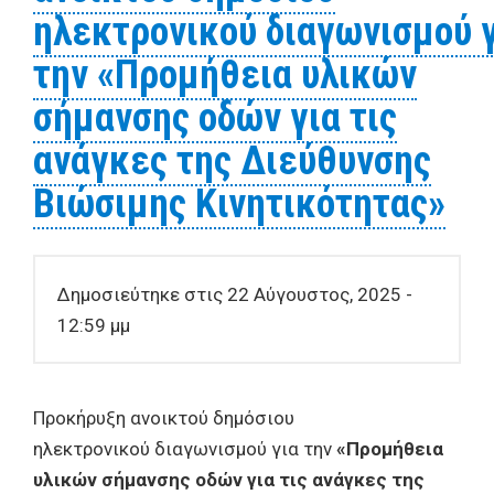
φιλοξενία-φροντίδα,
ηλεκτρονικού διαγωνισμού 
καθαριότητα, επανένταξη
την «Προμήθεια υλικών
και τροφοδοσία ταϊστρών
αδέσποτων ζώων
σήμανσης οδών για τις
συντροφιάς (σκυλιών) των
ανάγκες της Διεύθυνσης
Δημοτικών Ενοτήτων του
Βιώσιμης Κινητικότητας»
Δήμου Βόλου» διάρκειας
δώδεκα μηνών
Δημοσιεύτηκε στις 22 Αύγουστος, 2025 -
12:59 μμ
Προκήρυξη ανοικτού δημόσιου
ηλεκτρονικού διαγωνισμού για την
«Προμήθεια
υλικών σήμανσης οδών για τις ανάγκες της