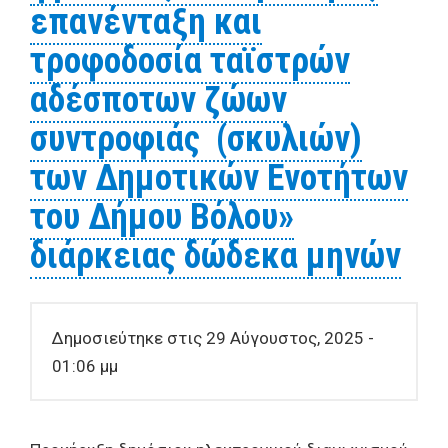
επανένταξη και
τροφοδοσία ταϊστρών
αδέσποτων ζώων
συντροφιάς (σκυλιών)
των Δημοτικών Ενοτήτων
του Δήμου Βόλου»
διάρκειας δώδεκα μηνών
Δημοσιεύτηκε στις 29 Αύγουστος, 2025 -
01:06 μμ