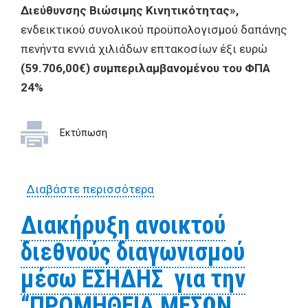
Διεύθυνσης Βιώσιμης Κινητικότητας»,
ενδεικτικού συνολικού προϋπολογισμού δαπάνης
πενήντα εννιά χιλιάδων επτακοσίων έξι ευρώ
(59.706,00€) συμπεριλαμβανομένου του ΦΠΑ
24%
Εκτύπωση
Διαβάστε περισσότερα
για Προκήρυξη
ανοικτού δημόσιου
Διακήρυξη ανοικτού
ηλεκτρονικού διαγωνισμού γ
διεθνούς διαγωνισμού
την «Προμήθεια υλικών
σήμανσης οδών για τις
μέσω ΕΣΗΔΗΣ για την
ανάγκες της Διεύθυνσης
“ΠΡΟΜΗΘΕΙΑ ΜΕΣΩΝ
Βιώσιμης Κινητικότητας»