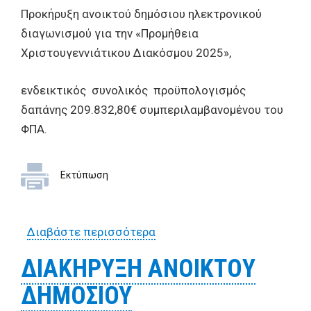
Προκήρυξη ανοικτού δημόσιου ηλεκτρονικού
διαγωνισμού για την «Προμήθεια
Χριστουγεννιάτικου Διακόσμου 2025»,
ενδεικτικός συνολικός προϋπολογισμός
δαπάνης 209.832,80€ συμπεριλαμβανομένου του
ΦΠΑ.
Εκτύπωση
Διαβάστε περισσότερα
για Προκήρυξη ανοικτού
δημόσιου ηλεκτρονικού
ΔΙΑΚΗΡYΞΗ ΑΝΟΙΚTΟY
διαγωνισμού για την
ΔΗΜΟΣΙΟΥ
«Προμήθεια
Χριστουγεννιάτικου