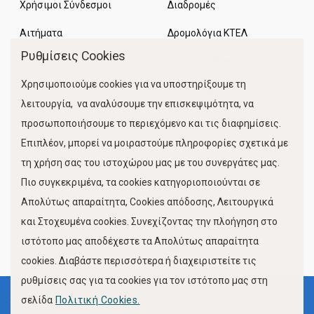
Χρήσιμοι Σύνδεσμοι
Διαδρομές
Αιτήματα
Δρομολόγια ΚΤΕΛ
Ρυθμίσεις Cookies
Χώροι Στάθμευσης
Χρησιμοποιούμε cookies για να υποστηρίξουμε τη
Κίνηση Λιμένος
λειτουργία, να αναλύσουμε την επισκεψιμότητα, να
προσωποποιήσουμε το περιεχόμενο και τις διαφημίσεις.
Επιπλέον, μπορεί να μοιραστούμε πληροφορίες σχετικά με
τη χρήση σας του ιστοχώρου μας με του συνεργάτες μας.
Πιο συγκεκριμένα, τα cookies κατηγοριοποιούνται σε
Απολύτως απαραίτητα, Cookies απόδοσης, Λειτουργικά
και Στοχευμένα cookies. Συνεχίζοντας την πλοήγηση στο
FOLLOW US
ιστότοπο μας αποδέχεστε τα Απολύτως απαραίτητα
cookies. Διαβάστε περισσότερα ή διαχειριστείτε τις
ρυθμίσεις σας για τα cookies για τον ιστότοπο μας στη
σελίδα
Πολιτική Cookies.
Όροι Χρήσης