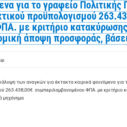
ενα για το γραφείο Πολιτικής
κτικού προϋπολογισμού 263.43
ΠΑ. με κριτήριο κατακύρωσης
ομική άποψη προσφοράς, βάσει
μμ
άλυψη των αναγκών για έκτακτα καιρικά φαινόμενα για 
ού 263.438,00€ συμπεριλαμβανομένου ΦΠΑ. με κριτήριο
ά μηχάνημα