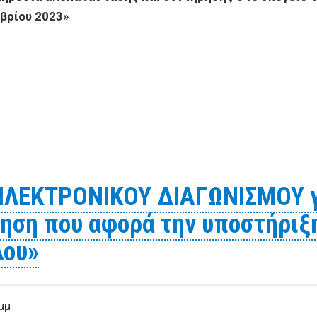
βρίου 2023»
ΟΛΗΣ ΠΡΟΣΦΟΡΑΣ για «Υπηρεσία αποκατάστασης και συν
καν από τις πλημύρες του Σεπτεμβρίου 2023»
ΛΕΚΤΡΟΝΙΚΟΥ ΔΙΑΓΩΝΙΣΜΟΥ γ
τηση που αφορά την υποστήριξ
λου»
μμ