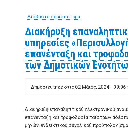
Διαβάστε περισσότερα
για ΠΡΟΣΚΛΗΣΗ ΕΚΔΗ
ζώων συντροφιάς το
Διακήρυξη επαναληπτικο
υπηρεσίες «Περισυλλογή
επανένταξη και τροφοδ
των Δημοτικών Ενοτήτω
Δημοσιεύτηκε στις 02 Μάιος, 2024 - 09:06 
Διακήρυξη επαναληπτικού ηλεκτρονικού ανοικ
επανένταξη και τροφοδοσία ταϊστρών αδέσπ
μηνών, ενδεικτικού συνολικού προϋπολογισμ