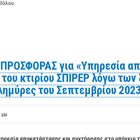
 Βόλου
α μελάνια - τόνερ του Δήμου Βόλου
ΡΟΣΦΟΡΑΣ για «Υπηρεσία απ
 του κτιρίου ΣΠΙΡΕΡ λόγω των
λημύρες του Σεπτεμβρίου 202
 μμ
εσία αποκατάστασης και συντήρησης στο υπόγειο το