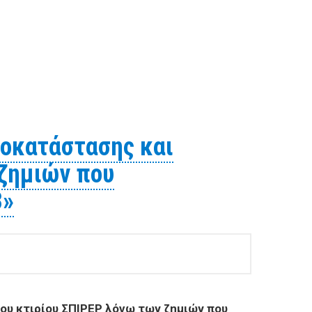
οκατάστασης και
 ζημιών που
3»
υ κτιρίου ΣΠΙΡΕΡ λόγω των ζημιών που