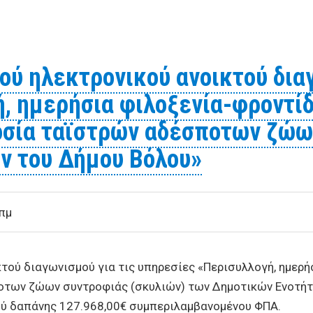
ΛΩΣΗΣ ΕΝΔΙΑΦΕΡΟΝΤΟΣ για την Προμήθεια φαρμάκων το
υ Δήμου Βόλου έτους 2024
ύ ηλεκτρονικού ανοικτού διαγ
, ημερήσια φιλοξενία-φροντίδ
οσία ταϊστρών αδέσποτων ζώω
ν του Δήμου Βόλου»
πμ
τού διαγωνισμού για τις υπηρεσίες «Περισυλλογή, ημερή
οτων ζώων συντροφιάς (σκυλιών) των Δημοτικών Ενοτήτ
ού δαπάνης 127.968,00€ συμπεριλαμβανομένου ΦΠΑ.