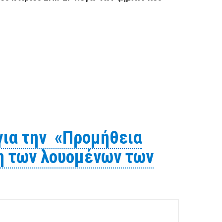
τήρησης στο υπόγειο του κτιρίου ΣΠΙΡΕΡ λόγω των
ια την «Προμήθεια
η των λουομένων των