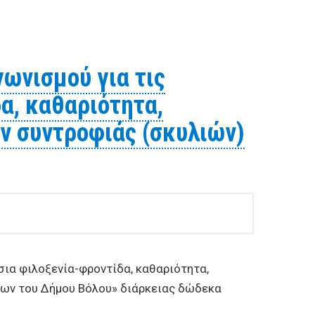
υ Κτηνιατρείου του Δημοτικού Καταφυγίου Αδέσποτων
ωνισμού για τις
α, καθαριότητα,
ν συντροφιάς (σκυλιών)
σια φιλοξενία-φροντίδα, καθαριότητα,
ων του Δήμου Βόλου» διάρκειας δώδεκα