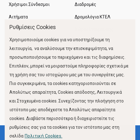
Χρήσιμοι Σύνδεσμοι
Διαδρομές
Αιτήματα
Δρομολόγια ΚΤΕΛ
Ρυθμίσεις Cookies
Χώροι Στάθμευσης
Χρησιμοποιούμε cookies για να υποστηρίξουμε τη
Κίνηση Λιμένος
λειτουργία, να αναλύσουμε την επισκεψιμότητα, να
προσωποποιήσουμε το περιεχόμενο και τις διαφημίσεις.
Επιπλέον, μπορεί να μοιραστούμε πληροφορίες σχετικά με
τη χρήση σας του ιστοχώρου μας με του συνεργάτες μας.
Πιο συγκεκριμένα, τα cookies κατηγοριοποιούνται σε
Απολύτως απαραίτητα, Cookies απόδοσης, Λειτουργικά
και Στοχευμένα cookies. Συνεχίζοντας την πλοήγηση στο
FOLLOW US
ιστότοπο μας αποδέχεστε τα Απολύτως απαραίτητα
cookies. Διαβάστε περισσότερα ή διαχειριστείτε τις
ρυθμίσεις σας για τα cookies για τον ιστότοπο μας στη
σελίδα
Πολιτική Cookies.
Όροι Χρήσης