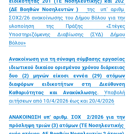
ειδικότητας 201 (ΤΕ Νοσηλευτικής) και 202
(ΔΕ Βοηθών Νοσηλευτών )
της υπ` αριθμ.
ΣΟΧ2/26 ανακοίνωσης του Δήμου Βόλου για την
υλοποίηση της Πράξης «Στέγες
Υποστηριζόμενης Διαβίωσης (ΣΥΔ) Δήμου
Βόλου»
Ανακοίνωση για τη σύναψη σύμβασης εργασίας
ιδιωτικού δικαίου ορισμένου χρόνου διάρκειας
δυο (2) μηνών είκοσι εννέα (29) ατόμων
διαφόρων ειδικοτήτων στη Διεύθυνση
Καθαριότητας και Ανακύκλωσης.
Υποβολή
αιτήσεων από 10/4/2026 έως και 20/4/2026
ΑΝΑΚΟΙΝΩΣΗ υπ' αριθμ. ΣΟΧ 2/2026 για την
πρόσληψη τριών (3) ατόμων (ΤΕ Νοσηλευτικής
ενός ατόμου, ΔΕ Βοηθών Νοσηλευτών 2 άτομα),