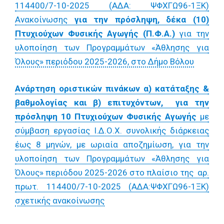
114400/7-10-2025 (ΑΔΑ: ΨΦΧΓΩ96-1ΞΚ)
Ανακοίνωσης
για την πρόσληψη, δέκα (10)
Πτυχιούχων Φυσικής Αγωγής (Π.Φ.Α.)
για την
υλοποίηση των Προγραμμάτων «Άθλησης για
Όλους» περιόδου 2025-2026, στο Δήμο Βόλου
Ανάρτηση οριστικών πινάκων α) κατάταξης &
βαθμολογίας και β) επιτυχόντων, για την
πρόσληψη 10 Πτυχιούχων Φυσικής Αγωγής
με
σύμβαση εργασίας Ι.Δ.Ο.Χ. συνολικής διάρκειας
έως 8 μηνών, με ωριαία αποζημίωση, για την
υλοποίηση των Προγραμμάτων «Άθλησης για
Όλους» περιόδου 2025-2026 στο πλαίσιο της αρ.
πρωτ. 114400/7-10-2025 (ΑΔΑ:ΨΦΧΓΩ96-1ΞΚ)
σχετικής ανακοίνωσης