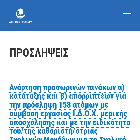
ΠΡΟΣΛΗΨΕΙΣ
Ανάρτηση προσωρινών πινάκων α)
κατάταξης και β) απορριπτέων για
την πρόσληψη 158 ατόμων με
σύμβαση εργασίας Ι.Δ.Ο.Χ. μερικής
απασχόλησης και με την ειδικότητα
του/της καθαριστή/στριας
Σχολικών Μονάδων για το Σχολικό