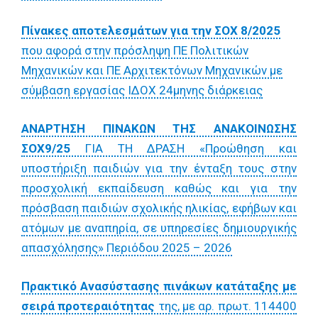
Πίνακες αποτελεσμάτων για την ΣΟΧ 8/2025
που αφορά στην πρόσληψη ΠΕ Πολιτικών
Μηχανικών και ΠΕ Αρχιτεκτόνων Μηχανικών με
σύμβαση εργασίας ΙΔΟΧ 24μηνης διάρκειας
ΑΝΑΡΤΗΣΗ ΠΙΝΑΚΩΝ ΤΗΣ ΑΝΑΚΟΙΝΩΣΗΣ
ΣΟΧ9/25
ΓΙΑ ΤΗ ΔΡΑΣΗ «Προώθηση και
υποστήριξη παιδιών για την ένταξη τους στην
προσχολική εκπαίδευση καθώς και για την
πρόσβαση παιδιών σχολικής ηλικίας, εφήβων και
ατόμων με αναπηρία, σε υπηρεσίες δημιουργικής
απασχόλησης» Περιόδου 2025 – 2026
Πρακτικό Ανασύστασης πινάκων κατάταξης με
σειρά προτεραιότητας
της, με αρ. πρωτ. 114400