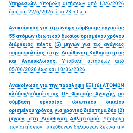
Υπηρεσιών.
Υποβολή αιτήσεων από 13/6/2026
έως και 22/6/2026 ώρα 23.59 μ.μ
Ανακοίνωση για τη σύναψη σύμβασης εργασίας
55 ατόμων ιδιωτικού δικαίου ορισμένου χρόνου
διάρκειας πέντε (5) μηνών για τις ανάγκες
πυρασφαλείας στην Διεύθυνση Καθαριότητας
και Ανακύκλωσης.
Υποβολή αιτήσεων από
05/06/2026 έως και 10/06/2026
Ανακοίνωση για την πρόσληψη ΕΞΙ (6) ΑΤΟΜΩΝ
κλάδου/ειδικότητας ΠΕ Φυσικής Αγωγής, με
σύμβαση εργασίας ιδιωτικού δικαίου
ορισμένου χρόνου, για χρονικό διάστημα δύο (2)
μηνών, στη Διεύθυνση Αθλητισμού.
Υποβολή
των αιτήσεων - υπεύθυνων δηλώσεων ξεκινά την