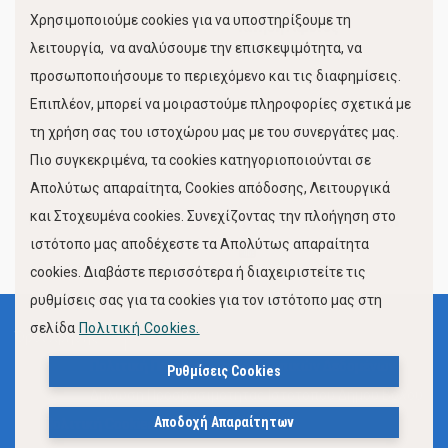
Χρησιμοποιούμε cookies για να υποστηρίξουμε τη
Κίνηση Λιμένος
λειτουργία, να αναλύσουμε την επισκεψιμότητα, να
προσωποποιήσουμε το περιεχόμενο και τις διαφημίσεις.
Επιπλέον, μπορεί να μοιραστούμε πληροφορίες σχετικά με
τη χρήση σας του ιστοχώρου μας με του συνεργάτες μας.
Πιο συγκεκριμένα, τα cookies κατηγοριοποιούνται σε
Απολύτως απαραίτητα, Cookies απόδοσης, Λειτουργικά
και Στοχευμένα cookies. Συνεχίζοντας την πλοήγηση στο
FOLLOW US
ιστότοπο μας αποδέχεστε τα Απολύτως απαραίτητα
cookies. Διαβάστε περισσότερα ή διαχειριστείτε τις
ρυθμίσεις σας για τα cookies για τον ιστότοπο μας στη
σελίδα
Πολιτική Cookies.
Όροι Χρήσης
Πολιτική Προστασίας Προσωπικών Δεδομένων
Ρυθμίσεις Cookies
Δήλωση Προσβασιμότητας Ιστότοπου Δήμου Βόλου
Αποδοχή Απαραίτητων
Πολιτική Cookies