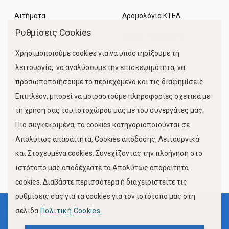
Αιτήματα
Δρομολόγια ΚΤΕΛ
Ρυθμίσεις Cookies
Χώροι Στάθμευσης
Χρησιμοποιούμε cookies για να υποστηρίξουμε τη
Κίνηση Λιμένος
λειτουργία, να αναλύσουμε την επισκεψιμότητα, να
προσωποποιήσουμε το περιεχόμενο και τις διαφημίσεις.
Επιπλέον, μπορεί να μοιραστούμε πληροφορίες σχετικά με
τη χρήση σας του ιστοχώρου μας με του συνεργάτες μας.
Πιο συγκεκριμένα, τα cookies κατηγοριοποιούνται σε
Απολύτως απαραίτητα, Cookies απόδοσης, Λειτουργικά
και Στοχευμένα cookies. Συνεχίζοντας την πλοήγηση στο
FOLLOW US
ιστότοπο μας αποδέχεστε τα Απολύτως απαραίτητα
cookies. Διαβάστε περισσότερα ή διαχειριστείτε τις
ρυθμίσεις σας για τα cookies για τον ιστότοπο μας στη
σελίδα
Πολιτική Cookies.
Όροι Χρήσης