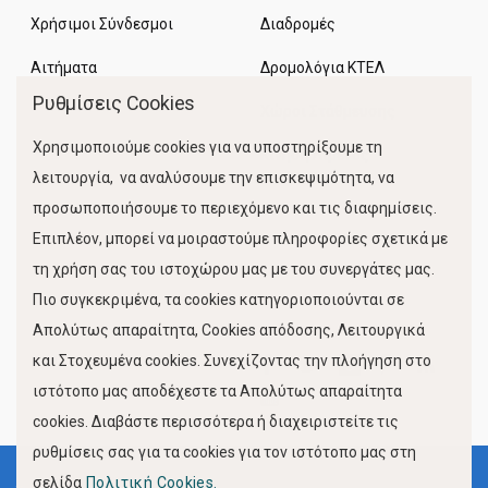
Χρήσιμοι Σύνδεσμοι
Διαδρομές
Αιτήματα
Δρομολόγια ΚΤΕΛ
Ρυθμίσεις Cookies
Χώροι Στάθμευσης
Χρησιμοποιούμε cookies για να υποστηρίξουμε τη
Κίνηση Λιμένος
λειτουργία, να αναλύσουμε την επισκεψιμότητα, να
προσωποποιήσουμε το περιεχόμενο και τις διαφημίσεις.
Επιπλέον, μπορεί να μοιραστούμε πληροφορίες σχετικά με
τη χρήση σας του ιστοχώρου μας με του συνεργάτες μας.
Πιο συγκεκριμένα, τα cookies κατηγοριοποιούνται σε
Απολύτως απαραίτητα, Cookies απόδοσης, Λειτουργικά
και Στοχευμένα cookies. Συνεχίζοντας την πλοήγηση στο
FOLLOW US
ιστότοπο μας αποδέχεστε τα Απολύτως απαραίτητα
cookies. Διαβάστε περισσότερα ή διαχειριστείτε τις
ρυθμίσεις σας για τα cookies για τον ιστότοπο μας στη
σελίδα
Πολιτική Cookies.