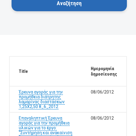
Ημερομηνία
Title
δημοσίευσης
Έρευνα αγοράς για την
08/06/2012
προμήθεια διάτρητης
λαμαρίνας διαστάσεων
1,25Χ2,50 8_6_2012
Επαναληπτική Έρευνα
08/06/2012
αγοράς για την προμήθεια
υλικών για το έργο:
"Συντήρηση και ανακαίνιση