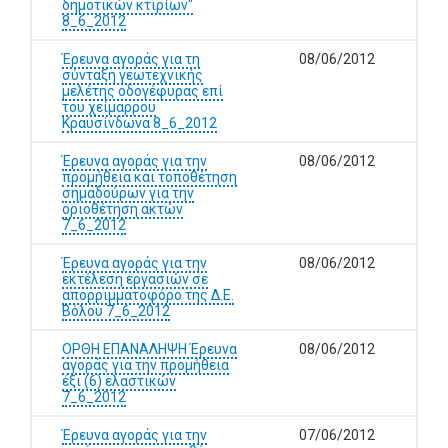
δημοτικών κτιρίων"
8_6_2012
Έρευνα αγοράς για τη
08/06/2012
σύνταξη γεωτεχνικής
μελέτης οδογέφυρας επί
του χείμαρρου
Κραυσίνδωνα 8_6_2012
Έρευνα αγοράς για την
08/06/2012
προμήθεια και τοποθέτηση
σημαδούρων για την
οριοθέτηση ακτών
7_6_2012
Έρευνα αγοράς για την
08/06/2012
εκτέλεση εργασιών σε
απορριμματοφόρο της Δ.Ε.
Βόλου 7_6_2012
ΟΡΘΗ ΕΠΑΝΑΛΗΨΗ Έρευνα
08/06/2012
αγοράς για την προμήθεια
έξι (6) ελαστικών
7_6_2012
Έρευνα αγοράς για την
07/06/2012