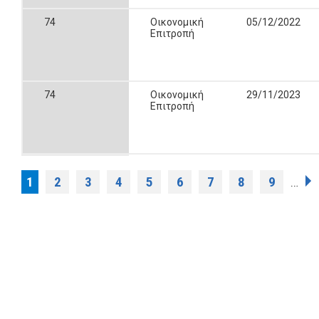
74
Οικονομική
05/12/2022
Επιτροπή
74
Οικονομική
29/11/2023
Επιτροπή
Pages
1
2
3
4
5
6
7
8
9
…