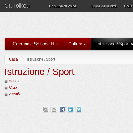
CI. Iolkou
Comune di Volos
Guide della città
Coll
Comunale Sezione H
»
Cultura
»
Istruzione / Sport
»
Casa
Istruzione / Sport
Istruzione / Sport
Scuole
Club
Attività