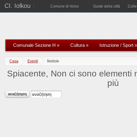
CI. Iolkou
Comune di Volos
Guide della città
Coll
Comunale Sezione H
»
Cultura
»
Istruzione / Sport
»
Casa
Eventi
Notizie
Spiacente, Non ci sono elementi n
più