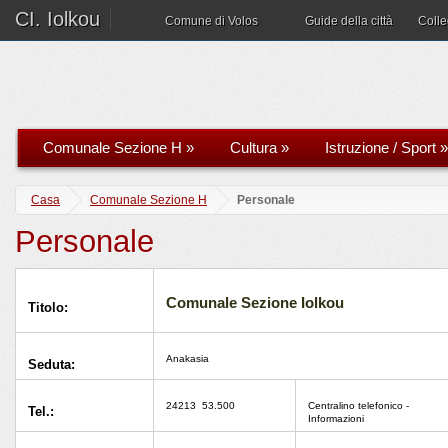
CI. Iolkou
Comune di Volos
Guide della città
Coll
Comunale Sezione H
»
Cultura
»
Istruzione / Sport
»
Casa
Comunale Sezione H
Personale
Personale
Comunale Sezione Iolkou
Titolo:
Anakasia
Seduta:
24213
53.500
Centralino telefonico -
Tel.:
Informazioni