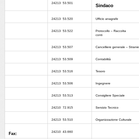
24213
53.501
Sindaco
24213
53.520
Ufficio anagrafe
24213
53.522
Protocollo – Raccolta
conti
24213
53.507
Cancelliere generale – Stranie
24213
53.509
Contabilità
24213
53.516
Tesoro
24213
53.506
Ingegnere
24213
53.513
Consigliere Speciale
24210
72.915
Servizio Tecnico
24213
53.510
Organizzazione Culturale
24210
43.660
Fax: