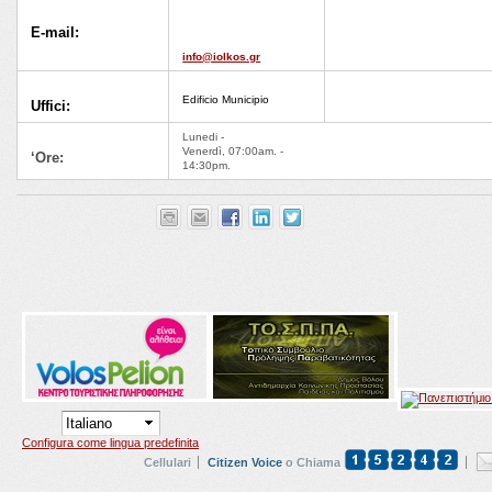
E-mail:
info@iolkos.gr
Edificio Municipio
Uffici:
Lunedi -
Venerdì, 07:00am. -
‘Ore:
14:30pm.
Configura come lingua predefinita
Cellulari
Citizen Voice
o Chiama