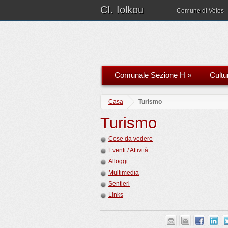
CI. Iolkou
Comune di Volos
Comunale Sezione H
»
Cultu
Casa
Turismo
Turismo
Cose da vedere
Eventi / Attività
Alloggi
Multimedia
Sentieri
Links