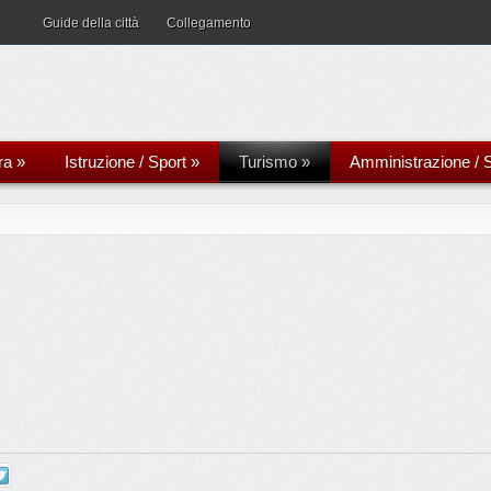
Guide della città
Collegamento
ra
»
Istruzione / Sport
»
Turismo
»
Amministrazione / S