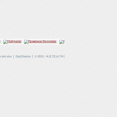
 del sito
Da
@
Salute
© 2013 - K.E.TE.A.TH