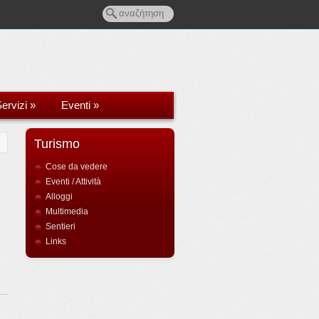
ervizi
»
Eventi
»
Turismo
Cose da vedere
Eventi / Attività
Alloggi
Multimedia
Sentieri
Links