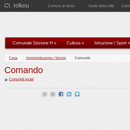
CI. Iolkou
Comune di Volos
Guide della città
Coll
Comunale Sezione H
»
Cultura
»
Istruzione / Sport
»
Casa
Amministrazione / Servizi
Comando
Comando
Comunità locali