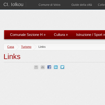
CI. Iolkou
Comune di Volos
Guide della città
Coll
Comunale Sezione H
»
Cultura
»
Istruzione / Sport
»
Casa
Turismo
Links
Links