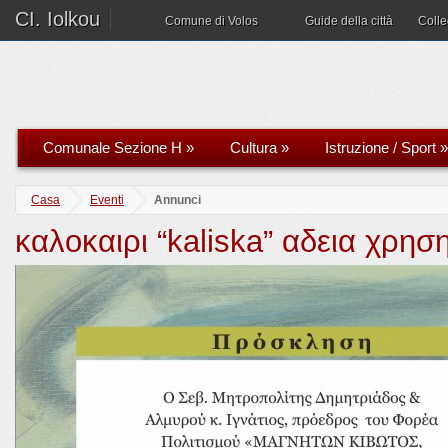
CI. Iolkou
Comune di Volos
Guide della città
Coll
Comunale Sezione H
»
Cultura
»
Istruzione / Sport
»
Casa
Eventi
Annunci
καλοκαιρι “kaliska” αδεια χρη