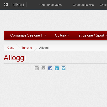
CI. Iolkou
Comune di Volos
Guide della città
Coll
Comunale Sezione H
»
Cultura
»
Istruzione / Sport
»
Casa
Turismo
Alloggi
Alloggi