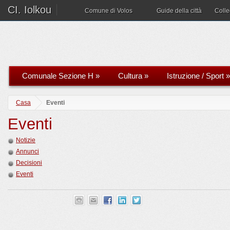
CI. Iolkou
Comune di Volos
Guide della città
Coll
Comunale Sezione H
»
Cultura
»
Istruzione / Sport
»
Casa
Eventi
Eventi
Notizie
Annunci
Decisioni
Eventi