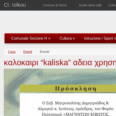
CI. Iolkou
Comune di Volos
Guide della città
Coll
Comunale Sezione H
»
Cultura
»
Istruzione / Sport
»
Casa
Eventi
Eventi
καλοκαιρι “kaliska” αδεια χρη