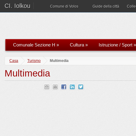
CI. Iolkou
Comune di Volos
Guide della città
Coll
Comunale Sezione H
»
Cultura
»
Istruzione / Sport
»
Casa
Turismo
Multimedia
Multimedia