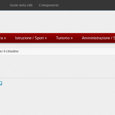
Guide della città
Collegamento
ra
»
Istruzione / Sport
»
Turismo
»
Amministrazione / S
er il cittadino