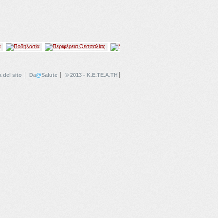
 del sito
Da
@
Salute
© 2013 - K.E.TE.A.TH