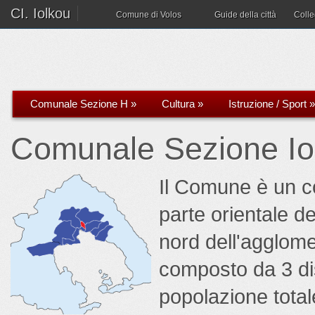
CI. Iolkou
Comune di Volos
Guide della città
Coll
Comunale Sezione H
»
Cultura
»
Istruzione / Sport
»
Comunale Sezione Io
Il Comune è un c
parte orientale de
nord dell'agglome
composto da 3 di
popolazione total